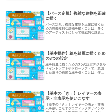
ートの世界です。紙と絵の具の代わり
に、タブレットやマウス、そしてペイン
トソフトを使って、無限の表...
【パース定規】複雑な建物を正確
液晶タブ・クリスタ情報
に描く
パース定規：複雑な建物を正確に描くた
めの奥義複雑な建物を描くことは、多く
のアーティストにとって挑戦的な課題で
す。その立体的で精緻な構造を紙の上に
再現するには、幾何学的な知識と正確な
描写が不可欠となります。ここで強力な
味方となるのが「パース定...
【基本操作】線を綺麗に描くため
液晶タブ・クリスタ情報
の3つの設定
線を綺麗に描くための3つの設定デジタル
ペイントソフトやドローソフトで、意図
した通りの綺麗な線を引くことは、作品
のクオリティに大きく影響します。手書
きの感覚とは異なるデジタル特有の操作
や設定を理解し、適切に活用すること
で、より滑らかで、表現力...
【基本の「き」】レイヤーの表
液晶タブ・クリスタ情報
示・非表示を使いこなす
【基本の「き」】レイヤーの表示・非表
示を使いこなすグラフィックデザインや