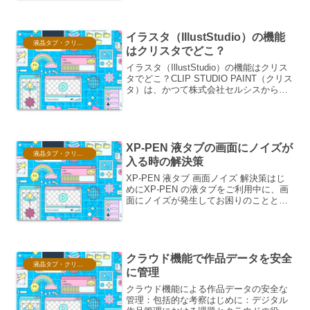
うに表現するかの情報を持ったファイル
です。各デバイスは固有の色特性を持っ
ており、同じ画像データで...
イラスタ（IllustStudio）の機能
液晶タブ・クリスタ情報
はクリスタでどこ？
イラスタ（IllustStudio）の機能はクリス
タでどこ？CLIP STUDIO PAINT（クリス
タ）は、かつて株式会社セルシスから発
売されていたIllustStudio（イラスタ）の
後継ソフトにあたります。そのため、イ
ラスタに搭載され...
XP-PEN 液タブの画面にノイズが
液晶タブ・クリスタ情報
入る時の解決策
XP-PEN 液タブ 画面ノイズ 解決策はじ
めにXP-PEN の液タブをご利用中に、画
面にノイズが発生してお困りのことと存
じます。イラスト制作やデザイン作業に
おいて、画面のノイズは集中力を削ぎ、
正確な描画を妨げる深刻な問題です。本
稿では、X...
クラウド機能で作品データを安全
液晶タブ・クリスタ情報
に管理
クラウド機能による作品データの安全な
管理：包括的な考察はじめに：デジタル