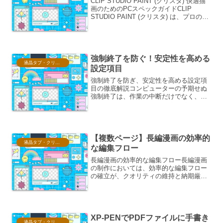
CLIP STUDIO PAINT (クリスタ) 快適描
画のためのPCスペックガイドCLIP
STUDIO PAINT (クリスタ) は、プロのイ
ラストレーターや漫画家からホビーユー
ザーまで、幅広い層に支持されているペ
イントソフトです。その...
強制終了を防ぐ！安定性を高める
液晶タブ・クリスタ情報
設定項目
強制終了を防ぎ、安定性を高める設定項
目の徹底解説コンピューターの予期せぬ
強制終了は、作業の中断だけでなく、デ
ータの損失やシステムへのダメージとい
った深刻な問題を引き起こす可能性があ
ります。この問題に対処し、システムの
安定性を最大限に高めるた...
【複数ページ】長編漫画の効率的
液晶タブ・クリスタ情報
な編集フロー
長編漫画の効率的な編集フロー長編漫画
の制作においては、効率的な編集フロー
の確立が、クオリティの維持と納期厳守
の両立に不可欠です。ここでは、構想段
階から最終チェックに至るまでの段階的
なプロセスと、各段階で重要となるポイ
ントについて解説します。...
XP-PENでPDFファイルに手書き
液晶タブ・クリスタ情報