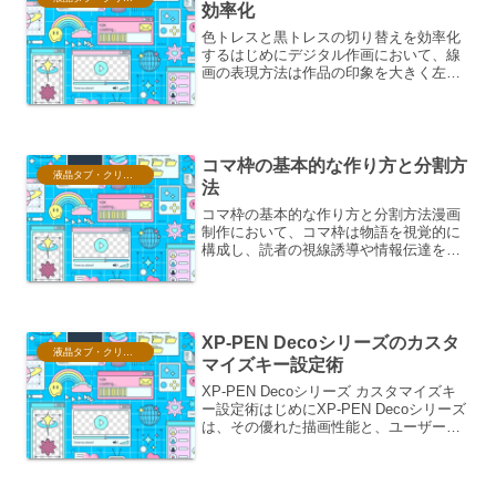
効率化
色トレスと黒トレスの切り替えを効率化
するはじめにデジタル作画において、線
画の表現方法は作品の印象を大きく左右
します。特に、アニメーションやイラス
ト制作では、線画の色味によってキャラ
クターや背景の雰囲気が変化するため、
状況に応じて「色トレス」...
コマ枠の基本的な作り方と分割方
液晶タブ・クリスタ情報
法
コマ枠の基本的な作り方と分割方法漫画
制作において、コマ枠は物語を視覚的に
構成し、読者の視線誘導や情報伝達を効
果的に行うための最も基本的な要素で
す。その作り方と分割方法を理解するこ
とは、魅力的な漫画を描く上で不可欠と
言えます。ここでは、コマ枠...
XP-PEN Decoシリーズのカスタ
液晶タブ・クリスタ情報
マイズキー設定術
XP-PEN Decoシリーズ カスタマイズキ
ー設定術はじめにXP-PEN Decoシリーズ
は、その優れた描画性能と、ユーザーの
作業効率を格段に向上させるカスタマイ
ズキー機能が魅力です。本記事では、
Decoシリーズのカスタマイズキーを最大