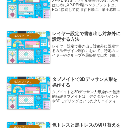
XP-PEN設定ファイル破損時の復元方法
はじめにXP-PEN製ペンタブレットは、
PCに接続して使用する際に、筆圧感度、
ショートカットキー、描画エリアなどの
設定を、専用のドライバソフトウェアを
通じて行います。これらの設定は、PCの
特定の場所に...
レイヤー設定で書き出し対象外に
液晶タブ・クリスタ情報
設定する方法
レイヤー設定で書き出し対象外に設定す
る方法デザイン制作において、特定のレ
イヤーやグループを最終的な出力（書き
出し）から除外したい場面は多々ありま
す。例えば、作業途中のラフ画、一時的
なガイドライン、あるいは別バージョン
として保存しておきたい要...
タブメイトで3Dデッサン人形を
液晶タブ・クリスタ情報
操作する
タブメイトと3Dデッサン人形操作の包括
的解説タブメイトは、デジタルペイント
や3Dモデリングといったクリエイティブ
な作業において、効率と直感性を向上さ
せるための革新的な入力デバイスです。
特に3Dデッサン人形の操作においては、
その機能が最大限に...
色トレスと黒トレスの切り替えを
液晶タブ・クリスタ情報