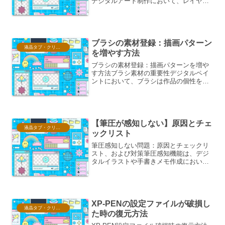
デジタルアート制作において、レイヤー
は基盤となる概念です。複数の要素を重
ね合わせ、それぞれを独立して編集でき
るこの機能は、作業の効率化と表現の幅
を格段に広げます。中でも...
ブラシの素材登録：描画パターン
液晶タブ・クリスタ情報
を増やす方法
ブラシの素材登録：描画パターンを増や
す方法ブラシ素材の重要性デジタルペイ
ントにおいて、ブラシは作品の個性を表
現する上で非常に重要な要素です。標準
で用意されているブラシだけでなく、独
自のブラシ素材を登録・活用すること
で、描画の幅を格段に広げる...
【筆圧が感知しない】原因とチェ
液晶タブ・クリスタ情報
ックリスト
筆圧感知しない問題：原因とチェックリ
スト、および対策筆圧感知機能は、デジ
タルイラストや手書きメモ作成におい
て、表現の幅を大きく広げる重要な機能
です。しかし、この機能が突然、または
意図せず機能しなくなると、作業効率の
低下や創作意欲の減退に繋が...
XP-PENの設定ファイルが破損し
液晶タブ・クリスタ情報
た時の復元方法