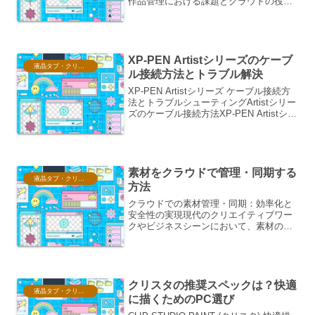
作品管理における課題とクラウドの役割
現代において、クリエイターが制作する
デジタル作品は、その価値、希少性、そ
して創作活動の基盤として計り知れない
重要性を持っています。し...
XP-PEN Artistシリーズのケーブ
液晶タブ・クリスタ情報
ル接続方法とトラブル解決
XP-PEN Artistシリーズ ケーブル接続方
法とトラブルシューティングArtistシリー
ズのケーブル接続方法XP-PEN Artistシリ
ーズのタブレットをPCに接続するには、
主に以下の3つのケーブルを使用します。
3in1ケーブルAr...
素材をクラウドで管理・同期する
液晶タブ・クリスタ情報
方法
クラウドでの素材管理・同期：効率化と
安全性の実現現代のクリエイティブワー
クやビジネスシーンにおいて、素材の管
理と同期は、プロジェクトの効率性、チ
ーム内の連携、そしてデータの安全性を
左右する重要な要素となっています。か
つては外付けHDDやUS...
クリスタの推奨スペックは？快適
液晶タブ・クリスタ情報
に描くためのPC選び