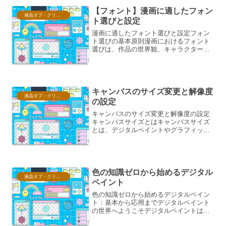
ーやスマートフォンのカメ...
【フォント】漫画に適したフォン
液晶タブ・クリスタ情報
ト選びと設定
漫画に適したフォント選びと設定フォン
ト選びの基本原則漫画におけるフォント
選びは、作品の世界観、キャラクターの
個性、そして読者の可読性を大きく左右
する重要な要素です。単に文字を読める
ようにするだけでなく、感情や雰囲気を
伝えるための「声」となる...
キャンバスのサイズ変更と解像度
液晶タブ・クリスタ情報
の設定
キャンバスのサイズ変更と解像度の設定
キャンバスサイズとはキャンバスサイズ
とは、デジタルペイントやグラフィック
デザインにおいて、作業領域の大きさを
示すものです。これは、最終的に作成さ
れる作品の物理的な寸法や、画面上で表
示される際の大きさを決定...
色の知識ゼロから始めるデジタル
液晶タブ・クリスタ情報
ペイント
色の知識ゼロから始めるデジタルペイン
ト：基本から応用までデジタルペイント
の世界へようこそデジタルペイントは、
コンピューター上で絵を描く魅力的なア