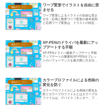
ます。時間と空間の演出ア...
ワープ変形でイラストを自由に歪
液晶タブ・クリスタ情報
ませる
ワープ変形によるイラストの自由な歪ま
せ方：応用と限界ワープ変形の基本原則
と応用ワープ変形は、イラストの特定の
部分を、あたかもゴムや粘土のように引
き伸ばしたり、圧縮したり、湾曲させた
りできる強力な編集手法です。この機能
は、単に画像を拡大縮小す...
XP-PENのドライバを最新にアッ
液晶タブ・クリスタ情報
プデートする手順
XP-PENドライバ最新アップデート手順
アップデートの重要性XP-PENタブレッ
トのパフォーマンスを最大限に引き出
し、最新の機能やバグ修正を適用するた
めに、ドライバの定期的なアップデート
は非常に重要です。最新のドライバは、
描画の遅延を改善し...
カラープロファイルによる色味の
液晶タブ・クリスタ情報
変化を防ぐ
カラープロファイルによる色味の変化を
防ぐカラープロファイルとはカラープロ
ファイルは、デバイス（モニター、プリ
ンター、スキャナーなど）が色をどのよ