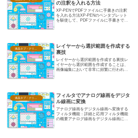
の注釈を入れる方法
XP-PENでPDFファイルに手書きの注釈
を入れる方法XP-PENのペンタブレット
を駆使して、PDFファイルに手書きで注
釈を加えることは、作業効率を飛躍的に
向上させる強力な手段です。単に印をつ
けたり、メモを書き込んだりするだけで
なく、アイデ...
レイヤーから選択範囲を作成する
液晶タブ・クリスタ情報
裏技
レイヤーから選択範囲を作成する裏技レ
イヤーから選択範囲を作成することは、
画像編集において非常に頻繁に行われる
作業です。通常は、選択ツールやクイッ
ク選択ツール、オブジェクト選択ツール
などを使用して、画像の中から特定の領
域を選択します。しかし、...
フィルタでアナログ線画をデジタ
液晶タブ・クリスタ情報
ル線画に変換
アナログ線画をデジタル線画へ変換する
フィルタ機能：詳細と応用フィルタ機能
の概要アナログ線画をデジタル線画に変
換するフィルタ機能は、手描きの温かみ
とデジタル編集の効率性を両立させる強
力なツールです。この機能は、スキャナ