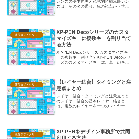
レンズの基本原理と視覚的特徴魚眼レン
ズは、その名の通り、魚の視点から世界
を見るかのような、極端に広い視野角を
持つ特殊なレンズです。この広角特性
は、通常のレンズでは捉えきれない広大
な風景や、被写体との距離が...
XP-PEN Decoシリーズのカスタ
液晶タブ・クリスタ情報
マイズキーに複数キーを割り当て
る方法
XP-PEN Decoシリーズ カスタマイズキ
ーの複数キー割り当てXP-PEN Decoシリ
ーズのカスタマイズキーは、単一のキー
機能だけでなく、複数のキー操作をまと
めて割り当てることで、作業効率を飛躍
的に向上させることができます。この機
【レイヤー結合】タイミングと注
能は...
液晶タブ・クリスタ情報
意点まとめ
レイヤー結合：タイミングと注意点まと
めレイヤー結合の基本レイヤー結合と
は、複数のレイヤーを一つのレイヤーに
統合する操作です。これにより、レイヤ
ーの管理が容易になり、ファイルサイズ
を削減できる場合があります。しかし、
一度結合すると、個々のレイ...
XP-PENをデザイン事務所で共同
液晶タブ・クリスタ情報
利用する方法