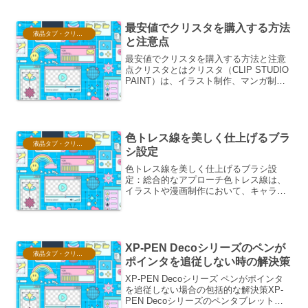
感的な操作性は、初心者からプロフェッ
ショナル...
最安値でクリスタを購入する方法
液晶タブ・クリスタ情報
と注意点
最安値でクリスタを購入する方法と注意
点クリスタとはクリスタ（CLIP STUDIO
PAINT）は、イラスト制作、マンガ制
作、アニメーション制作など、多岐にわ
たるクリエイティブワークをサポートす
るソフトウェアです。プロのクリエイタ
ーから趣味...
色トレス線を美しく仕上げるブラ
液晶タブ・クリスタ情報
シ設定
色トレス線を美しく仕上げるブラシ設
定：総合的なアプローチ色トレス線は、
イラストや漫画制作において、キャラク
ターや背景に生命感を吹き込み、視覚的
な魅力を高めるための重要な要素です。
単に線を引くだけでなく、その線に
「色」と「質感」を与えることで...
XP-PEN Decoシリーズのペンが
液晶タブ・クリスタ情報
ポインタを追従しない時の解決策
XP-PEN Decoシリーズ ペンがポインタ
を追従しない場合の包括的な解決策XP-
PEN Decoシリーズのペンタブレット