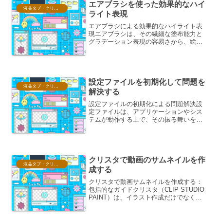
エアブラシを使った効果的なハイ
液晶タブ・クリスタ情報
ライト表現
エアブラシによる効果的なハイライト表
現エアブラシは、その繊細な塗布能力と
グラデーション表現の容易さから、絵
画、イラストレーション、模型塗装な
ど、様々な分野で高度な表現を可能にす
るツールです。特に、被写体の立体感や
質感を際立たせるハイライト表...
設定ファイルを初期化して問題を
液晶タブ・クリスタ情報
解決する
設定ファイルの初期化による問題解決設
定ファイルは、アプリケーションやシス
テムが動作する上で、その振る舞いを定
義し、カスタマイズするための重要な要
素です。これらのファイルには、データ
ベース接続情報、ユーザーインターフェ
ースの表示設定、ネットワ...
クリスタで動画のサムネイルを作
液晶タブ・クリスタ情報
成する
クリスタで動画サムネイルを作成する：
包括的なガイドクリスタ（CLIP STUDIO
PAINT）は、イラスト作成だけでなく、
動画のサムネイル作成においても非常に
強力なツールです。その豊富な機能と直