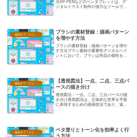
法XP-PENなどのペンタブレットは、デ
ジタルイラスト制作の強力なツールで
す。しかし、初めて使う方にとっては、
紙に描くのとは勝手が違い、慣れるまで
に時間がかかることがあります。このガ
イドでは、XP-P...
ブラシの素材登録：描画パターン
液晶タブ・クリスタ情報
を増やす方法
ブラシの素材登録：描画パターンを増や
す方法ブラシ素材の重要性デジタルペイ
ントにおいて、ブラシは作品の個性を表
現する上で非常に重要な要素です。標準
で用意されているブラシだけでなく、独
自のブラシ素材を登録・活用すること
で、描画の幅を格段に広げる...
【透視図法】一点、二点、三点パ
液晶タブ・クリスタ情報
ースの描き分け
透視図法：一点、二点、三点パースの描
き分け透視図法は、立体的な世界を平面
に表現するための描画技法であり、遠近
感や奥行きを効果的に伝えるために不可
欠です。中でも一点、二点、三点パース
は、それぞれ異なる視点と表現効果を持
ち、描きたい対象や意図に...
ベタ塗りとトーン化を効率よく行
液晶タブ・クリスタ情報
う方法