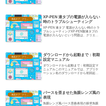
うな生産性ツールとして活用する上で、
外部キーボードの導入は非常に効果的で
す。特にiPadOSの進化により、外部キー
ボードとの...
XP-PEN 液タブの電源が入らない
液晶タブ・クリスタ情報
時のトラブルシューティング
XP-PEN 液タブ 電源が入らない時のトラ
ブルシューティングXP-PEN製液タブの
電源が入らないという問題は、クリエイ
ターにとって制作活動の停滞に直結する
深刻な状況です。しかし、慌てる必要は
ありません。多くの場合、いくつかの基
本的な確認と...
ダウンロードから起動まで：初期
液晶タブ・クリスタ情報
設定マニュアル
ダウンロードから起動まで：初期設定マ
ニュアルこのマニュアルでは、アプリケ
ーション名のダウンロードから初回起
動、そして基本的な初期設定までの手順
を、分かりやすく解説します。快適な利
用を開始するために、各ステップを丁寧
に進めていきましょう。1....
パースを歪ませた魚眼レンズ風の
液晶タブ・クリスタ情報
表現
魚眼レンズ風パース歪曲表現の探求魚眼