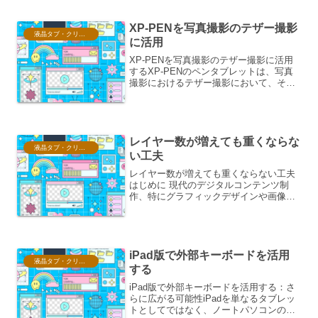
は、XP-PEN Decoシリーズを複数の...
XP-PENを写真撮影のテザー撮影
液晶タブ・クリスタ情報
に活用
XP-PENを写真撮影のテザー撮影に活用
するXP-PENのペンタブレットは、写真
撮影におけるテザー撮影において、その
表現力と効率性を飛躍的に向上させる可
能性を秘めています。テザー撮影とは、
カメラとコンピューターを直接接続し、
撮影した画像をリ...
レイヤー数が増えても重くならな
液晶タブ・クリスタ情報
い工夫
レイヤー数が増えても重くならない工夫
はじめに 現代のデジタルコンテンツ制
作、特にグラフィックデザインや画像編
集、Web開発などにおいて、レイヤー構
造は不可欠な要素となっています。レイ
ヤーを用いることで、個々の要素を独立
して編集・管理すること...
iPad版で外部キーボードを活用
液晶タブ・クリスタ情報
する
iPad版で外部キーボードを活用する：さ
らに広がる可能性iPadを単なるタブレッ
トとしてではなく、ノートパソコンのよ