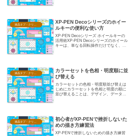
は、デジタルイラストレーションやデザ
イン作業において非常に便利なツールで
すが、稀にペンがポインタを正常に追従
しないと...
XP-PEN Decoシリーズのホイー
液晶タブ・クリスタ情報
ルキーの便利な使い方
XP-PEN Decoシリーズ ホイールキーの
活用術XP-PEN Decoシリーズのホイール
キーは、単なる回転操作だけでなく、複
数の機能を割り当てることで、デジタル
ペイントやデザイン作業を格段に効率化
できるパワフルなツールです。ここで
は、そ...
カラーセットを色相・明度順に並
液晶タブ・クリスタ情報
び替える
カラーセットの色相・明度順並び替えは
じめにカラーセットを色相と明度の順に
並び替えることは、デザイン、データ可
視化、色彩心理学など、様々な分野で重
要なプロセスです。この並び替えは、視
覚的な調和を生み出し、情報の伝達を効
果的にするために行われま...
初心者がXP-PENで挫折しないた
液晶タブ・クリスタ情報
めの描き方練習法
XP-PENで挫折しないための描き方練習