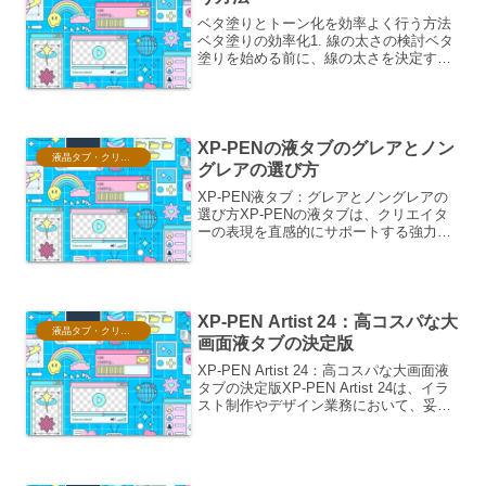
ベタ塗りとトーン化を効率よく行う方法
ベタ塗りの効率化1. 線の太さの検討ベタ
塗りを始める前に、線の太さを決定する
ことは重要です。細すぎる線はベタ塗り
の際、隙間ができやすく、塗りつぶしツ
ールでの処理が困難になることがありま
す。逆に太すぎる線は...
XP-PENの液タブのグレアとノン
液晶タブ・クリスタ情報
グレアの選び方
XP-PEN液タブ：グレアとノングレアの
選び方XP-PENの液タブは、クリエイタ
ーの表現を直感的にサポートする強力な
ツールです。その中でも、画面の表面処
理には「グレア（光沢）」と「ノングレ
ア（非光沢）」の2種類があり、それぞれ
に特徴がありま...
XP-PEN Artist 24：高コスパな大
液晶タブ・クリスタ情報
画面液タブの決定版
XP-PEN Artist 24：高コスパな大画面液
タブの決定版XP-PEN Artist 24は、イラ
スト制作やデザイン業務において、妥協
のない大画面体験を求めるクリエイター
にとって、非常に魅力的な選択肢となっ
ています。その圧倒的なコスト...