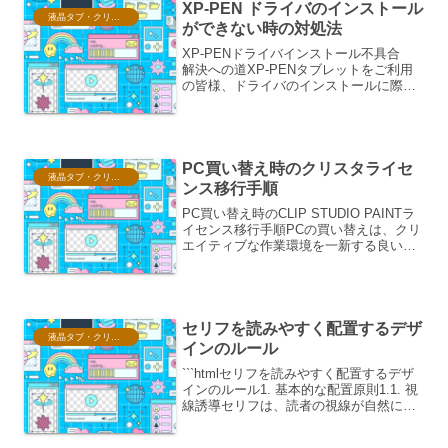
XP-PEN ドライバのインストール
液晶タブ・クリスタ情報
ができない時の対処法
XP-PENドライバインストール不具合
解決への道XP-PENタブレットをご利用
の皆様、ドライバのインストールに際し
て予期せぬ問題に直面されていることと
存じます。本稿では、ドライバインスト
ールの失敗を克服するための包括的なア
プローチを、具体...
PC買い替え時のクリスタライセ
液晶タブ・クリスタ情報
ンス移行手順
PC買い替え時のCLIP STUDIO PAINTラ
イセンス移行手順PCの買い替えは、クリ
エイティブな作業環境を一新する良い機
会ですが、同時に使用しているソフトウ
ェアのライセンス移行について、不安を
感じる方もいらっしゃるかもしれませ
ん。中で...
セリフを読みやすく配置するデザ
液晶タブ・クリスタ情報
インのルール
```htmlセリフを読みやすく配置するデザ
インのルール1. 基本的な配置原則1.1. 視
線誘導セリフは、読者の視線が自然に流
れるように配置することが重要です。一
般的に、左から右、上から下へと視線は