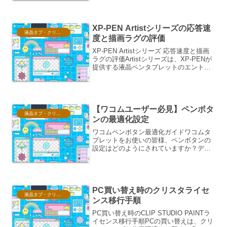
つことが特徴です。これは、意図的に施
された加工であり、一般的なツルツルと
した...
XP-PEN Artistシリーズの応答速
液晶タブ・クリスタ情報
度と描画ラグの評価
XP-PEN Artistシリーズ 応答速度と描画
ラグの評価Artistシリーズは、XP-PENが
提供する液晶ペンタブレットのエントリ
ーからミドルクラスに位置づけられる製
品群であり、その応答速度と描画ラグ
は、多くのクリエイターにとって創作
体...
【ワコムユーザー必見】ペンボタ
液晶タブ・クリスタ情報
ンの最適化設定
ワコムペンボタン最適化ガイドワコムタ
ブレットをお使いの皆様、ペンボタンの
設定はどのようにされていますか？デフ
ォルト設定のままで満足していません
か？実は、ペンボタンの最適化は、創作
活動の効率を劇的に向上させる鍵となり
ます。このガイドでは、ワコ...
PC買い替え時のクリスタライセ
液晶タブ・クリスタ情報
ンス移行手順
PC買い替え時のCLIP STUDIO PAINTラ
イセンス移行手順PCの買い替えは、クリ