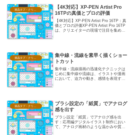
したが、HDRI（...
【4K対応】XP-PEN Artist Pro
液晶タブ・クリスタ情報
16TPの真価とプロの評価
【4K対応】XP-PEN Artist Pro 16TP：真
価とプロの評価XP-PEN Artist Pro 16TP
は、クリエイターの現場で注目を集める
4K対応液晶ペンタブレットです。その真
価と、現場で活躍するプロからの評価に
ついて、詳細...
集中線・流線を素早く描くショー
液晶タブ・クリスタ情報
トカット
集中線・流線描画の迅速化テクニックは
じめに集中線や流線は、イラストや漫画
において、迫力や動き、感情を表現する
ための重要な要素です。しかし、これら
を一本一本手作業で描くのは時間と労力
がかかります。本稿では、これらの効果
を素早く描くためのショー...
ブラシ設定の「紙質」でアナログ
液晶タブ・クリスタ情報
感を出す
ブラシ設定「紙質」でアナログ感を出
す：応用編デジタルイラスト制作におい
て、アナログ画材のような温かみや質感
を表現したいと考えるクリエイターは少