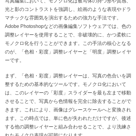
写真編集において、モノクロ化は被写体の持つ形や質感、
光と影のコントラストを強調し、絵画のような表現やドラ
マチックな雰囲気を演出するための強力な手法です。
Adobe Photoshopなどの画像編集ソフトウェアでは、色の
調整レイヤーを使用することで、非破壊的に、かつ柔軟に
モノクロ化を行うことができます。この手法の核心となる
のが、「色相・彩度」調整レイヤーと「明度」調整レイヤ
ーです。
まず、「色相・彩度」調整レイヤーは、写真の色合いを調
整するための基本的なツールです。モノクロ化において
は、このレイヤーの「彩度」スライダーを最も左まで移動
させることで、写真から色情報を完全に除去することがで
きます。これにより、画像はグレースケールへと変換され
ます。この時点では、単に色が失われただけですが、後述
する他の調整レイヤーと組み合わせることで、より洗練さ
れたモノクロ表現が可能になります。