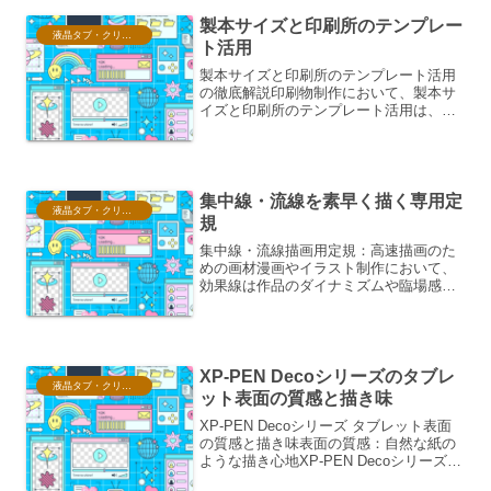
製本サイズと印刷所のテンプレー
液晶タブ・クリスタ情報
ト活用
製本サイズと印刷所のテンプレート活用
の徹底解説印刷物制作において、製本サ
イズと印刷所のテンプレート活用は、デ
ザインの自由度、コスト、そして最終的
な仕上がりに大きく影響する重要な要素
です。本稿では、これらの要素について
深く掘り下げ、読者の皆様...
集中線・流線を素早く描く専用定
液晶タブ・クリスタ情報
規
集中線・流線描画用定規：高速描画のた
めの画材漫画やイラスト制作において、
効果線は作品のダイナミズムや臨場感を
高める上で不可欠な要素です。特に、集
中線や流線は、スピード感、衝撃、また
は特定の方向への動きを表現する際に頻
繁に用いられます。しかし...
XP-PEN Decoシリーズのタブレ
液晶タブ・クリスタ情報
ット表面の質感と描き味
XP-PEN Decoシリーズ タブレット表面
の質感と描き味表面の質感：自然な紙の
ような描き心地XP-PEN Decoシリーズの
タブレット表面は、独特のザラつきを持