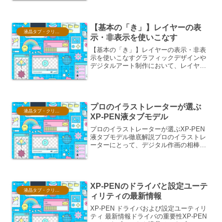
なくありません。その中でも、ブラシ設
定の「紙質」は、アナログ感を出すため
の強力な味方となります。こ...
【基本の「き」】レイヤーの表
液晶タブ・クリスタ情報
示・非表示を使いこなす
【基本の「き」】レイヤーの表示・非表
示を使いこなすグラフィックデザインや
デジタルアート制作において、レイヤー
は基盤となる概念です。複数の要素を重
ね合わせ、それぞれを独立して編集でき
るこの機能は、作業の効率化と表現の幅
を格段に広げます。中でも...
プロのイラストレーターが選ぶ
液晶タブ・クリスタ情報
XP-PEN液タブモデル
プロのイラストレーターが選ぶXP-PEN
液タブモデル徹底解説プロのイラストレ
ーターにとって、デジタル作画の相棒と
なる液タブ選びは極めて重要です。描画
体験を左右する繊細な筆圧感知、滑らか
な画面表示、そして快適な作業環境を提
供してくれるかどうか...
XP-PENのドライバと設定ユーテ
液晶タブ・クリスタ情報
ィリティの最新情報
XP-PEN ドライバおよび設定ユーティリ
ティ 最新情報ドライバの重要性XP-PEN