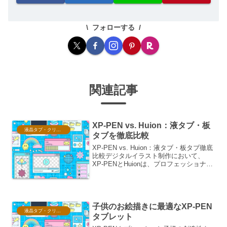
フォローする
関連記事
XP-PEN vs. Huion：液タブ・板
液晶タブ・クリスタ情報
タブを徹底比較
XP-PEN vs. Huion：液タブ・板タブ徹底
比較デジタルイラスト制作において、
XP-PENとHuionは、プロフェッショナル
からホビーユーザーまで幅広い層に支持
される主要なブランドです。両社とも
に、革新的な技術と多様な製品ラインナ
ッ...
子供のお絵描きに最適なXP-PEN
液晶タブ・クリスタ情報
タブレット