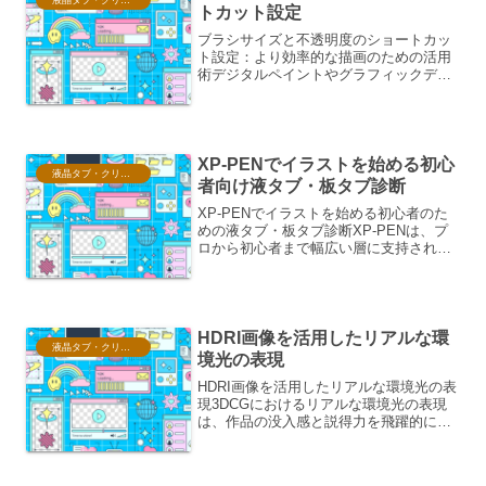
液晶タブ・クリスタ情報
トカット設定
ブラシサイズと不透明度のショートカッ
ト設定：より効率的な描画のための活用
術デジタルペイントやグラフィックデザ
インにおいて、ブラシのサイズと不透明
度は、作品の表現力に直結する極めて重
要な要素です。これらの設定を頻繁に変
更する必要がある場合、マ...
XP-PENでイラストを始める初心
液晶タブ・クリスタ情報
者向け液タブ・板タブ診断
XP-PENでイラストを始める初心者のた
めの液タブ・板タブ診断XP-PENは、プ
ロから初心者まで幅広い層に支持されて
いるペンタブレットブランドです。特に
イラスト制作に興味を持ち始めたばかり
の初心者にとって、どのモデルを選べば
良いか迷うことは...
HDRI画像を活用したリアルな環
液晶タブ・クリスタ情報
境光の表現
HDRI画像を活用したリアルな環境光の表
現3DCGにおけるリアルな環境光の表現
は、作品の没入感と説得力を飛躍的に向
上させる上で極めて重要な要素です。従
来の単調なライティング設定では、どう
しても人工的で平坦な印象を与えがちで