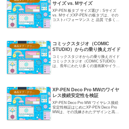
液晶タブ・クリスタ情報
サイズ vs. Mサイズ
XP-PEN 板タブ サイズ選び：Sサイズ
vs. MサイズXP-PEN の板タブは、その
コストパフォーマンス と 品質 で多くの
クリエイターに支持されています。しか
し、初めて板タブを購入する際、あるい
は新しいモデルへの買い替えを検討す
る...
コミックスタジオ（COMIC
液晶タブ・クリスタ情報
STUDIO）からの乗り換えガイド
コミックスタジオからの乗り換えガイド
コミックスタジオ（COMIC STUDIO）
は、長年にわたり多くの漫画家やイラス
トレーターに愛用されてきたペイントソ
フトです。しかし、開発・販売元である
株式会社セルシスの事業再編に伴い、コ
ミックスタジオの...
XP-PEN Deco Pro MWのワイヤ
液晶タブ・クリスタ情報
レス接続安定性を検証
XP-PEN Deco Pro MW ワイヤレス接続
安定性検証はじめにXP-PEN Deco Pro
MWは、その洗練されたデザインと高機
能性で多くのクリエイターから注目を集
めるペンタブレットです。特に、ワイヤ
レス接続機能は、作業スペースの...