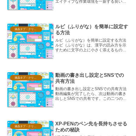
エイティブな作業環境を一新する良い機
会ですが、同時に使用しているソフトウ
ェアのライセンス移行について、不安を
感じる方もいらっしゃるかもしれませ
ん。中で...
ルビ（ふりがな）を簡単に設定す
液晶タブ・クリスタ情報
る方法
ルビ（ふりがな）を簡単に設定する方法
ルビ（ふりがな）は、漢字の読み方を示
すために文字の上に小さく添えるもの
で、文書の可読性を高めるために非常に
役立ちます。特に、難読漢字や専門用
語、あるいは子供向けの教材などでその
重要性が際立ちます。ここでは...
動画の書き出し設定とSNSでの
液晶タブ・クリスタ情報
共有方法
動画の書き出し設定とSNSでの共有方法
動画編集が完了したら、次は動画の書き
出しとSNSでの共有です。この二つの工
程は、せっかく作った動画を多くの人に
見てもらうために非常に重要です。ここ
では、それぞれの工程について詳しく解
説します。動画の書き...
XP-PENのペン先を長持ちさせる
液晶タブ・クリスタ情報
ための秘訣