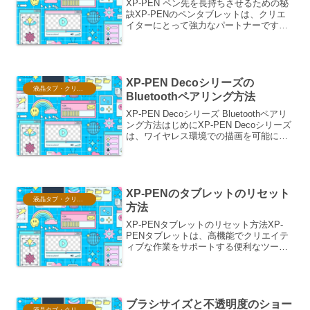
XP-PEN ペン先を長持ちさせるための秘
訣XP-PENのペンタブレットは、クリエ
イターにとって強力なパートナーです。
その中でも、ペン先の寿命は使用頻度や
使い方によって大きく影響を受けます。
ペン先を長持ちさせることは、経済的な
メリットだけで...
XP-PEN Decoシリーズの
液晶タブ・クリスタ情報
Bluetoothペアリング方法
XP-PEN Decoシリーズ Bluetoothペアリ
ング方法はじめにXP-PEN Decoシリーズ
は、ワイヤレス環境での描画を可能にす
るBluetooth機能を搭載したモデルがあり
ます。本記事では、Bluetoothペアリング
の手順を詳...
XP-PENのタブレットのリセット
液晶タブ・クリスタ情報
方法
XP-PENタブレットのリセット方法XP-
PENタブレットは、高機能でクリエイテ
ィブな作業をサポートする便利なツール
ですが、時には予期せぬ動作不良や設定
の不具合に遭遇することがあります。そ
のような場合に、タブレットを初期状態
に戻す「リセット...
ブラシサイズと不透明度のショー