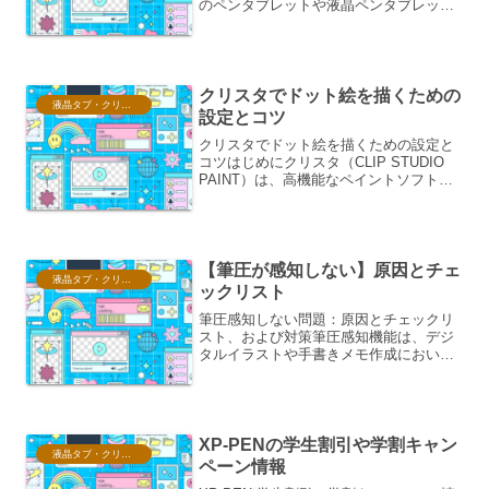
のペンタブレットや液晶ペンタブレット
を最大限に活用するには、最新のドライ
バが不可欠です。ドライバは、OSとハー
ドウェアをつなぐ重要なソフトウェアで
あり、ペン...
クリスタでドット絵を描くための
液晶タブ・クリスタ情報
設定とコツ
クリスタでドット絵を描くための設定と
コツはじめにクリスタ（CLIP STUDIO
PAINT）は、高機能なペイントソフトで
ありながら、ドット絵制作にも優れた機
能を持っています。本稿では、クリスタ
でドット絵を描くための最適な設定方法
と、クオリ...
【筆圧が感知しない】原因とチェ
液晶タブ・クリスタ情報
ックリスト
筆圧感知しない問題：原因とチェックリ
スト、および対策筆圧感知機能は、デジ
タルイラストや手書きメモ作成におい
て、表現の幅を大きく広げる重要な機能
です。しかし、この機能が突然、または
意図せず機能しなくなると、作業効率の
低下や創作意欲の減退に繋が...
XP-PENの学生割引や学割キャン
液晶タブ・クリスタ情報
ペーン情報