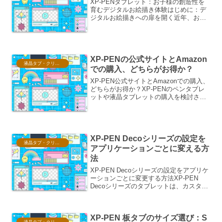
XP-PENタブレット：お子様の創造性を
育むデジタルお絵描き体験はじめに：デ
ジタルお絵描きへの扉を開く近年、お子
様の創造性を育むためのツールとして、
デジタルお絵描きタブレットが注目を集
めています。その中でも、XP-PENのタ
ブレットは、手軽...
XP-PENの公式サイトとAmazon
液晶タブ・クリスタ情報
での購入、どちらがお得か？
XP-PEN公式サイトとAmazonでの購入、
どちらがお得か？XP-PENのペンタブレ
ットや液晶タブレットの購入を検討され
ている方にとって、公式サイトと
Amazonのどちらで購入するのがよりお
得なのかは、非常に重要な判断基準とな
ります。それ...
XP-PEN Decoシリーズの設定を
液晶タブ・クリスタ情報
アプリケーションごとに変える方
法
XP-PEN Decoシリーズの設定をアプリケ
ーションごとに変更する方法XP-PEN
Decoシリーズのタブレットは、カスタマ
イズ性の高さが魅力の一つです。特に、
アプリケーションごとに設定を変更でき
る機能は、クリエイターのワークフロー
XP-PEN 板タブのサイズ選び：S
を劇的...