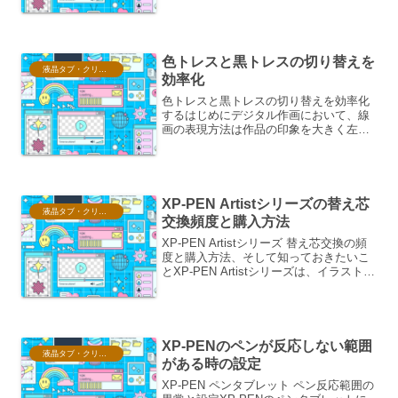
換するフィルタ機能は、手描きの温かみ
とデジタル編集の効率性を両立させる強
力なツールです。この機能は、スキャナ
ーやスマートフォンのカメ...
色トレスと黒トレスの切り替えを
液晶タブ・クリスタ情報
効率化
色トレスと黒トレスの切り替えを効率化
するはじめにデジタル作画において、線
画の表現方法は作品の印象を大きく左右
します。特に、アニメーションやイラス
ト制作では、線画の色味によってキャラ
クターや背景の雰囲気が変化するため、
状況に応じて「色トレス」...
XP-PEN Artistシリーズの替え芯
液晶タブ・クリスタ情報
交換頻度と購入方法
XP-PEN Artistシリーズ 替え芯交換の頻
度と購入方法、そして知っておきたいこ
とXP-PEN Artistシリーズは、イラストレ
ーターやデザイナーをはじめとするクリ
エイターにとって、欠かせないデジタル
作画ツールです。その使い心地を長...
XP-PENのペンが反応しない範囲
液晶タブ・クリスタ情報
がある時の設定
XP-PEN ペンタブレット ペン反応範囲の