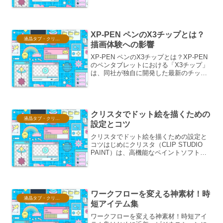
ペイントソフトや画像編集ソフトに搭載
されている描画モードの一つです。この
モードは、下地となるレイヤーの色を維
持しつつ、その上に描画し...
XP-PEN ペンのX3チップとは？
液晶タブ・クリスタ情報
描画体験への影響
XP-PEN ペンのX3チップとは？XP-PEN
のペンタブレットにおける「X3チップ」
は、同社が独自に開発した最新のチップ
技術であり、そのペン入力の精度と描画
体験を飛躍的に向上させることを目的と
しています。X3チップの概要と特徴X3チ
ップは...
クリスタでドット絵を描くための
液晶タブ・クリスタ情報
設定とコツ
クリスタでドット絵を描くための設定と
コツはじめにクリスタ（CLIP STUDIO
PAINT）は、高機能なペイントソフトで
ありながら、ドット絵制作にも優れた機
能を持っています。本稿では、クリスタ
でドット絵を描くための最適な設定方法
と、クオリ...
ワークフローを変える神素材！時
液晶タブ・クリスタ情報
短アイテム集
ワークフローを変える神素材！時短アイ