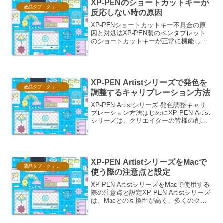
XP-PENのショートカットキーが
液晶タブ・クリスタ情報
反応しない時の原因
XP-PENショートカットキー不具合の原
因と対処法XP-PEN製のペンタブレット
のショートカットキーが正常に機能しな
い場合、様々な原因が考えられます。こ
れらの問題を解決するためには、体系的
に原因を特定し、適切な対処を行うこと
が重要です。ハー...
XP-PEN Artistシリーズで発色を
液晶タブ・クリスタ情報
調整するキャリブレーション方法
XP-PEN Artistシリーズ 発色調整キャリ
ブレーション方法はじめにXP-PEN Artist
シリーズは、クリエイターの皆様の創造
性を最大限に引き出すために、高精度な
描画体験を提供します。その描画体験を
さらにパーソナルなものにするため...
XP-PEN ArtistシリーズをMacで
液晶タブ・クリスタ情報
使う際の注意点と設定
XP-PEN ArtistシリーズをMacで使用する
際の注意点と設定XP-PEN Artistシリーズ
は、Macとの互換性が高く、多くのクリ
エイターに利用されています。しかし、
快適に利用するためには、いくつかの注