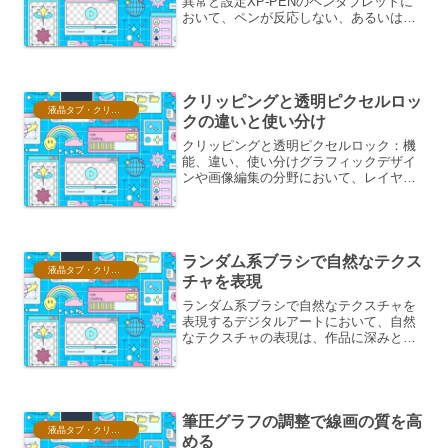
異常と設定XP-PENのペンタブレットに
おいて、ペンが反応しない、あるいは特
定範囲のみでしか反応しないといった問
題は、クリエイターにとって作業効率を
著しく低下させる深刻な問題です。この
問題は、ハー...
クリッピングと透明ピクセルロッ
液晶タブ・クリスタ情報
クの違いと使い分け
クリッピングと透明ピクセルロック：機
能、違い、使い分けグラフィックデザイ
ンや画像編集の分野において、レイヤー
の表示領域を制御するための機能は数多
く存在します。その中でも、「クリッピ
ング」と「透明ピクセルロック」は、そ
れぞれ異なる目的と動作を...
ランダム系ブラシで自然なテクス
液晶タブ・クリスタ情報
チャを表現
ランダム系ブラシで自然なテクスチャを
表現するデジタルアートにおいて、自然
なテクスチャの表現は、作品に深みとリ
アリティを与える上で非常に重要な要素
です。特に、ランダム系ブラシは、その
不規則で有機的な特性を活かし、絵画的
な質感を効果的に再現する...
筆圧グラフの調整で線画の質を高
液晶タブ・クリスタ情報
める