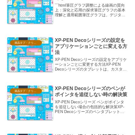
```html筆圧グラフ調整による線画の質向
上：深化と応用の探求筆圧グラフの基本
理解と適用範囲筆圧グラフは、デジタル
ペイントソフトやCG制作ソフトウェアに
おいて、描画ツールの筆圧感度を細かく
調整するための強力な機能です。このグ
ラフは、ペンタ...
XP-PEN Decoシリーズの設定を
液晶タブ・クリスタ情報
アプリケーションごとに変える方
法
XP-PEN Decoシリーズの設定をアプリケ
ーションごとに変更する方法XP-PEN
Decoシリーズのタブレットは、カスタマ
イズ性の高さが魅力の一つです。特に、
アプリケーションごとに設定を変更でき
る機能は、クリエイターのワークフロー
XP-PEN Decoシリーズのペンが
を劇的...
液晶タブ・クリスタ情報
ポインタを追従しない時の解決策
XP-PEN Decoシリーズ ペンがポインタ
を追従しない場合の包括的な解決策XP-
PEN Decoシリーズのペンタブレット
は、デジタルイラストレーションやデザ
イン作業において非常に便利なツールで
すが、稀にペンがポインタを正常に追従
しないと...