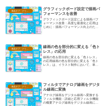
は、XP-PENの代表的な専用スタンドに
焦点を当て...
グラフィックボード設定で描画パ
液晶タブ・クリスタ情報
フォーマンスを改善
グラフィックボード設定による描画パフ
ォーマンス改善：高度な最適化と応用は
じめに：描画パフォーマンス向上のため
の多角的なアプローチグラフィックボー
ド（GPU）の設定は、ゲームやクリエイ
ティブアプリケーションにおける描画パ
フォーマンスを最大限に...
線画の色を部分的に変える「色ト
液晶タブ・クリスタ情報
レス」の応用
線画の色を部分的に変える「色トレス」
の応用線画の色を部分的に変える「色ト
レス」は、イラスト制作において、単調
になりがちな線画に 表情 や 深み を与え
るための有効なテクニックです。色トレ
スの基本的な仕組みと効果色トレスは、
本来単一の色で描か...
フィルタでアナログ線画をデジタ
液晶タブ・クリスタ情報
ル線画に変換
アナログ線画をデジタル線画へ変換する
フィルタ機能：詳細と応用フィルタ機能
の概要アナログ線画をデジタル線画に変