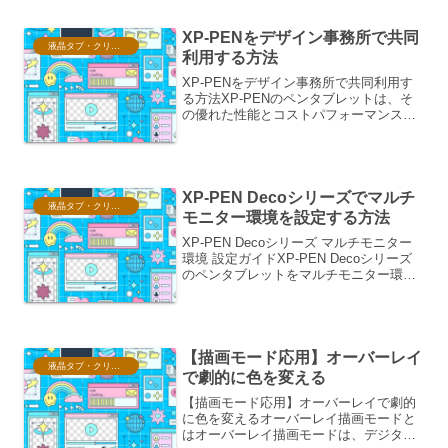
幅広い層のユーザーに支持されていま
す。しかし、実際の使...
XP-PENをデザイン事務所で共同
液晶タブ・クリスタ情報
利用する方法
XP-PENをデザイン事務所で共同利用す
る方法XP-PENのペンタブレットは、そ
の優れた性能とコストパフォーマンスか
ら、多くのデザイン事務所で導入されて
います。しかし、複数人で一台を共有し
て利用する場合、いくつかの工夫が必要
となります。本稿...
XP-PEN Decoシリーズでマルチ
液晶タブ・クリスタ情報
モニター環境を設定する方法
XP-PEN Decoシリーズ マルチモニター
環境 設定ガイドXP-PEN Decoシリーズ
のペンタブレットをマルチモニター環境
で活用することで、作業効率を大幅に向
上させることができます。本ガイドで
は、XP-PEN Decoシリーズを複数の...
【描画モード応用】オーバーレイ
液晶タブ・クリスタ情報
で劇的に色を変える
【描画モード応用】オーバーレイで劇的
に色を変えるオーバーレイ描画モードと
はオーバーレイ描画モードは、デジタル