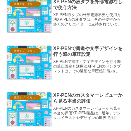
XP-PENの液タブを外部電源なし
液晶タブ・クリスタ情報
で使う方法
XP-PEN液タブの外部電源不要な使用方
法XP-PENの液タブは、その利便性から
多くのクリエイターに支持されていま
す。特に、外部電源を必要とせずに使用
できるモデルは、場所を選ばずに作業が
できるため、非常に人気があります。こ
の文書では、XP-...
XP-PENで書道や文字デザインを
液晶タブ・クリスタ情報
行う際の筆圧設定
XP-PENで書道・文字デザインを行う際
の筆圧設定と活用法XP-PENのペンタブ
レットは、その繊細な筆圧感知能力によ
り、書道や文字デザインといった、線の
強弱や濃淡が表現の要となる分野で非常
に高いポテンシャルを発揮します。本稿
では、XP-PE...
XP-PENのカスタマーレビューか
液晶タブ・クリスタ情報
ら見る本当の評価
XP-PENのカスタマーレビューから見る
本当の評価XP-PEN製品は、近年、デジ
タルイラストやデザインの世界で注目を
集めています。その価格帯の魅力もあ
り、初心者からプロフェッショナルまで