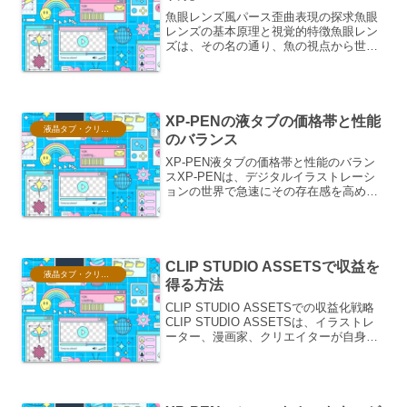
魚眼レンズ風パース歪曲表現の探求魚眼
レンズの基本原理と視覚的特徴魚眼レン
ズは、その名の通り、魚の視点から世界
を見るかのような、極端に広い視野角を
持つ特殊なレンズです。この広角特性
は、通常のレンズでは捉えきれない広大
な風景や、被写体との距離が...
XP-PENの液タブの価格帯と性能
液晶タブ・クリスタ情報
のバランス
XP-PEN液タブの価格帯と性能のバラン
スXP-PENは、デジタルイラストレーシ
ョンの世界で急速にその存在感を高めて
いるブランドです。手頃な価格帯であり
ながら、プロフェッショナルレベルの性
能を持つ製品を数多く展開しており、特
に液タブにおいて...
CLIP STUDIO ASSETSで収益を
液晶タブ・クリスタ情報
得る方法
CLIP STUDIO ASSETSでの収益化戦略
CLIP STUDIO ASSETSは、イラストレ
ーター、漫画家、クリエイターが自身の
デジタル素材を販売し、収益を得ること
ができるプラットフォームです。ここで
は、ASSETSで収益を最大化す...