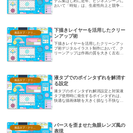
テム集はじめに近年、ビジネスシーンに
おいて「時短」は、生産性向上と競争力
維持のための最重要課題の一つとなって
います。限られた時間の中で、より多く
の成果を出すためには、業務プロセスを
見直し、無駄を省き、効率...
下描きレイヤーを活用したクリー
液晶タブ・クリスタ情報
ンアップ術
下描きレイヤーを活用したクリーンアッ
プ術デジタルイラスト制作において、ク
リーンアップは作画の質を大きく左右す
る重要な工程です。特に、ラフな下描き
から線画へと落とし込む作業は、キャラ
クターの表情やポーズの魅力を最大限に
引き出すために、丁寧かつ...
液タブでのポインタずれを解消す
液晶タブ・クリスタ情報
る設定
液タブのポインタずれ解消設定と対策液
タブ使用時に発生するポインタずれは、
快適な描画体験を大きく損なう不快な現
象です。この現象は、ハードウェア、ソ
フトウェア、さらには環境要因など、
様々な原因が複合的に影響して発生しま
す。ここでは、ポインタずれ...
パースを歪ませた魚眼レンズ風の
液晶タブ・クリスタ情報
表現