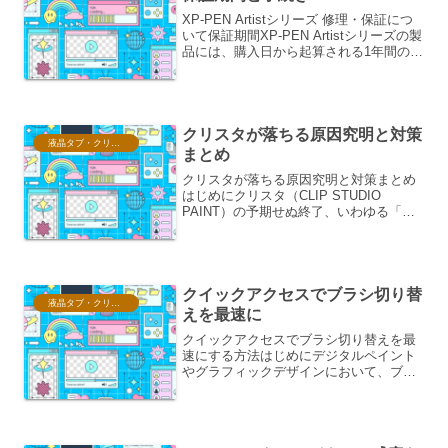
XP-PEN Artistシリーズ 修理・保証につ
いて保証期間XP-PEN Artistシリーズの製
品には、購入日から起算される1年間の標
準保証が付帯しています。この保証期間
内において、通常の使用方法にも関わら
ず発生した製造上の欠陥や不具合...
クリスタが落ちる原因究明と対策
液晶タブ・クリスタ情報
まとめ
クリスタが落ちる原因究明と対策まとめ
はじめにクリスタ（CLIP STUDIO
PAINT）の予期せぬ終了、いわゆる「落
ちる」現象は、多くのユーザーが経験す
る可能性のある問題です。この現象は、
描画作業の集中を妨げるだけでなく、未
保存のデータ消...
クイックアクセスでブラシ切り替
液晶タブ・クリスタ情報
えを最速に
クイックアクセスでブラシ切り替えを最
速にする方法はじめにデジタルペイント
やグラフィックデザインにおいて、ブラ
シの切り替えは作業効率に直結する重要
な要素です。頻繁に使うブラシを素早く
選択できるか否かで、制作スピードは大
きく変わります。本稿では...