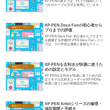
XP-PENの液タブは、PCとの接続にいく
つかのケーブル方式を採用しています。
モデルによって使用されるケーブルの種
類や、その互換性が異なります。ここで
は、XP-PEN液タブのケーブルについ
て、その種類...
XP-PEN Deco Funの初心者から
液晶タブ・クリスタ情報
プロまでの評価
XP-PEN Deco Fun: 初心者からプロまで
を網羅する評価XP-PEN Deco Funシリー
ズは、その手頃な価格と多様なラインナ
ップで、デジタルペイントの世界への入
り口として、あるいはプロフェッショナ
ルのサブ機としても注目を集めて...
XP-PENを左利きが快適に使うた
液晶タブ・クリスタ情報
めの設定とモデル
XP-PENを左利きが快適に使うための設
定とモデル左利きユーザーがXP-PENを
快適に使うための初期設定XP-PENのペ
ンタブレットは、多くのモデルで左利き
ユーザーがそのまま、あるいは簡単な設
定変更で快適に利用できるよう設計され
ています。し...
XP-PEN Artistシリーズの修理・
液晶タブ・クリスタ情報
保証期間と手続き