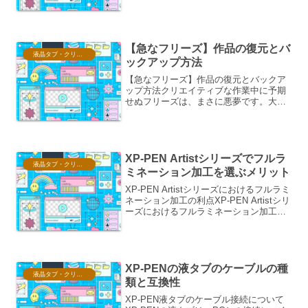
の種類が「充電式」と「バッテリーフリ
ー」の2種類あることに気づかれた方も多
いでしょう。それぞれにメリット・デメ
リットがあり、...
【急なフリーズ】作品の復元とバ
液晶タブ・クリスタ情報
ックアップ方法
【急なフリーズ】作品の復元とバックア
ップ方法クリエイティブな作業中に予期
せぬフリーズは、まさに悪夢です。大切
な作品が失われてしまうのではないかと
いう不安に駆られるのは、誰もが経験す
ることでしょう。しかし、適切な知識と
対策があれば、このリスク...
XP-PEN Artistシリーズでフルラ
液晶タブ・クリスタ情報
ミネーション加工を選ぶメリット
XP-PEN Artistシリーズにおけるフルラミ
ネーション加工の利点XP-PEN Artistシリ
ーズにおけるフルラミネーション加工
は、単なる表面処理以上の意味を持ちま
す。これは、デジタルペイント体験を劇
的に向上させるための重要な技術であ...
XP-PENの液タブのケーブルの種
液晶タブ・クリスタ情報
類と互換性
XP-PEN液タブのケーブル接続について