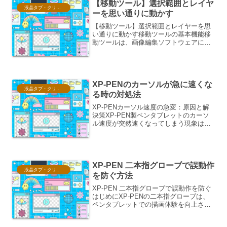
【移動ツール】選択範囲とレイヤ
液晶タブ・クリスタ情報
ーを思い通りに動かす
【移動ツール】選択範囲とレイヤーを思
い通りに動かす移動ツールの基本機能移
動ツールは、画像編集ソフトウェアにお
いて、選択範囲やレイヤーを画面上で自
由に移動させるための基本的なツールで
す。このツールを使いこなすことで、デ
ザインの配置調整や要素の...
XP-PENのカーソルが急に速くな
液晶タブ・クリスタ情報
る時の対処法
XP-PENカーソル速度の急変：原因と解
決策XP-PEN製ペンタブレットのカーソ
ル速度が突然速くなってしまう現象は、
多くのユーザーが経験する可能性のある
問題です。この問題は、作業効率を著し
く低下させ、ストレスの原因にもなり得
ます。本稿では、...
XP-PEN 二本指グローブで誤動作
液晶タブ・クリスタ情報
を防ぐ方法
XP-PEN 二本指グローブで誤動作を防ぐ
はじめにXP-PENの二本指グローブは、
ペンタブレットでの描画体験を向上させ
るためのアクセサリーです。しかし、そ
の特性上、誤動作を引き起こす可能性も