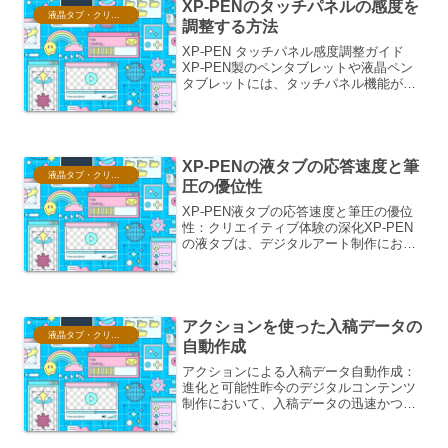
XP-PENのタッチパネルの感度を
液晶タブ・クリスタ情報
調整する方法
XP-PEN タッチパネル感度調整ガイド
XP-PEN製のペンタブレットや液晶ペン
タブレットには、タッチパネル機能が搭
載されているモデルがあります。このタ
ッチパネルの感度を調整することで、よ
り快適な操作感を得ることができます。
本ガイドでは、X...
XP-PENの液タブの応答速度と筆
液晶タブ・クリスタ情報
圧の優位性
XP-PEN液タブの応答速度と筆圧の優位
性：クリエイティブ体験の深化XP-PEN
の液タブは、デジタルアート制作におけ
る応答速度と筆圧感知の面で、多くのク
リエイターから高い評価を得ています。
これらの要素は、繊細なタッチやダイナ
ミックな表現を可...
アクションを使った入稿データの
液晶タブ・クリスタ情報
自動作成
アクションによる入稿データ自動作成：
進化と可能性昨今のデジタルコンテンツ
制作において、入稿データの迅速かつ正
確な作成は、プロジェクトの成否を左右
する重要な要素です。特に、広告運用や