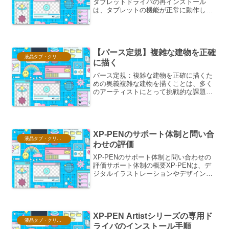
タブレットドライバの再インストール
は、タブレットの機能が正常に動作しな
い場合や、ドライバに何らかの問題が発
生した場合に有効な手段です。この手順
を追うことで、タブレットドライバをク
リーンな状態にし、最新の状...
【パース定規】複雑な建物を正確
液晶タブ・クリスタ情報
に描く
パース定規：複雑な建物を正確に描くた
めの奥義複雑な建物を描くことは、多く
のアーティストにとって挑戦的な課題で
す。その立体的で精緻な構造を紙の上に
再現するには、幾何学的な知識と正確な
描写が不可欠となります。ここで強力な
味方となるのが「パース定...
XP-PENのサポート体制と問い合
液晶タブ・クリスタ情報
わせの評価
XP-PENのサポート体制と問い合わせの
評価サポート体制の概要XP-PENは、デ
ジタルイラストレーションやデザイン制
作に用いられるペンタブレットや液晶タ
ブレットのメーカーとして、世界的に知
られています。その製品ラインナップ
は、初心者向けの入...
XP-PEN Artistシリーズの専用ド
液晶タブ・クリスタ情報
ライバのインストール手順