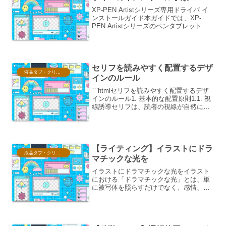
XP-PEN Artistシリーズ専用ドライバ イ
ンストールガイド本ガイドでは、XP-
PEN Artistシリーズのペンタブレットを
最大限に活用するための専用ドライバの
インストール手順について、網羅的に解
説いたします。Artistシリーズは...
セリフを読みやすく配置するデザ
液晶タブ・クリスタ情報
インのルール
```htmlセリフを読みやすく配置するデザ
インのルール1. 基本的な配置原則1.1. 視
線誘導セリフは、読者の視線が自然に流
れるように配置することが重要です。一
般的に、左から右、上から下へと視線は
移動します。この原則に基づき、セリフ
の開始...
【ライティング】イラストにドラ
液晶タブ・クリスタ情報
マチックな光を
イラストにドラマチックな光をイラスト
における「ドラマチックな光」とは、単
に被写体を照らすだけでなく、感情、雰
囲気、物語性を強調し、見る者の心に強
い印象を与える光の表現技法です。この
技法は、光の強さ、方向、色、質を巧み
に操ることで、イラストに...