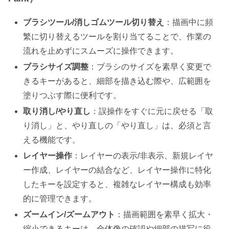
ブラシツール/消しゴムツール切り替え
：描画中に頻
繁に切り替えるツールを割り当てることで、作業の
流れを止めずにスムーズに操作できます。
ブラシサイズ調整
：ブラシのサイズを素早く変更で
きるキーがあると、細部を描き込む際や、広範囲を
塗りつぶす際に便利です。
取り消し/やり直し
：誤操作をすぐに元に戻せる「取
り消し」と、やり直しの「やり直し」は、必須と言
える機能です。
レイヤー操作
：レイヤーの表示/非表示、新規レイヤ
ー作成、レイヤーの結合など、レイヤー操作に特化
したキーを設定すると、複雑なレイヤー構成も効率
的に管理できます。
ズームイン/ズームアウト
：描画範囲を素早く拡大・
縮小できるキーは、全体像の確認や細部の描写に役