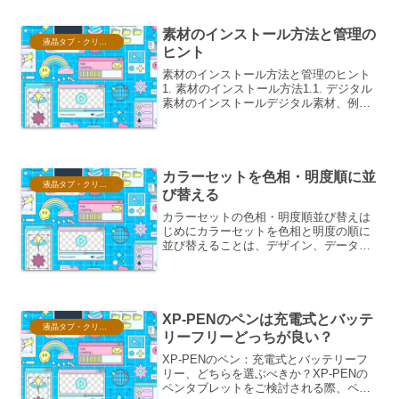
否定できません。本稿では、XP-PEN二
本指グロー...
素材のインストール方法と管理の
液晶タブ・クリスタ情報
ヒント
素材のインストール方法と管理のヒント
1. 素材のインストール方法1.1. デジタル
素材のインストールデジタル素材、例え
ば画像ファイル（JPEG, PNG, GIF）、
音声ファイル（MP3, WAV）、動画ファ
イル（MP4, MOV）、フォン...
カラーセットを色相・明度順に並
液晶タブ・クリスタ情報
び替える
カラーセットの色相・明度順並び替えは
じめにカラーセットを色相と明度の順に
並び替えることは、デザイン、データ可
視化、色彩心理学など、様々な分野で重
要なプロセスです。この並び替えは、視
覚的な調和を生み出し、情報の伝達を効
果的にするために行われま...
XP-PENのペンは充電式とバッテ
液晶タブ・クリスタ情報
リーフリーどっちが良い？
XP-PENのペン：充電式とバッテリーフ
リー、どちらを選ぶべきか？XP-PENの
ペンタブレットをご検討される際、ペン