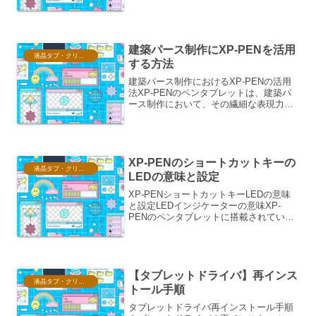
て、作業中のキャンバスが突然真っ白に
なってしまうという事象は、多くのクリ
エイターにとって非常に恐ろしい体験で
す。この問題は、予期せぬ...
建築パース制作にXP-PENを活用
液晶タブ・クリスタ情報
する方法
建築パース制作におけるXP-PENの活用
法XP-PENのペンタブレットは、建築パ
ース制作において、その繊細な表現力と
直感的な操作性から、多くのクリエイタ
ーに支持されています。1. デジタル線画
の表現力向上a. 線の太さ・濃淡の自然な
コントロ...
XP-PENのショートカットキーの
液晶タブ・クリスタ情報
LEDの意味と設定
XP-PENショートカットキーLEDの意味
と設定LEDインジケーターの意味XP-
PENのペンタブレットに搭載されている
ショートカットキーのLEDインジケータ
ーは、デバイスの状態やショートカット
キーの割り当て状況を視覚的に示す重要
な機能です。...
【タブレットドライバ】再インス
液晶タブ・クリスタ情報
トール手順
タブレットドライバ再インストール手順