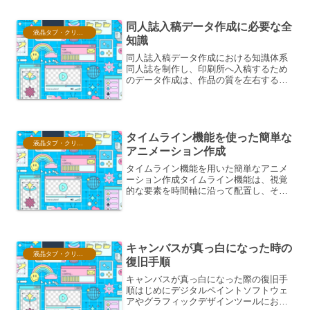
イ...
同人誌入稿データ作成に必要な全
液晶タブ・クリスタ情報
知識
同人誌入稿データ作成における知識体系
同人誌を制作し、印刷所へ入稿するため
のデータ作成は、作品の質を左右する重
要なプロセスです。ここでは、そのため
に必要な知識を網羅的に解説します。1.
入稿データの基本原則同人誌入稿データ
作成の根幹をなすのは...
タイムライン機能を使った簡単な
液晶タブ・クリスタ情報
アニメーション作成
タイムライン機能を用いた簡単なアニメ
ーション作成タイムライン機能は、視覚
的な要素を時間軸に沿って配置し、それ
ぞれの要素の表示・非表示、移動、変化
などを制御することで、アニメーション
を作成するための強力なツールです。主
に、動画編集ソフトやグラ...
キャンバスが真っ白になった時の
液晶タブ・クリスタ情報
復旧手順
キャンバスが真っ白になった際の復旧手
順はじめにデジタルペイントソフトウェ
アやグラフィックデザインツールにおい