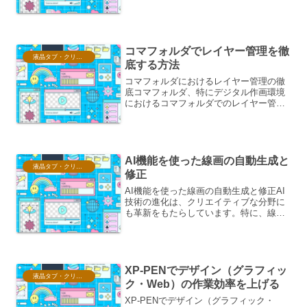
のない大画面体験を求めるクリエイター
にとって、非常に魅力的な選択肢となっ
ています。その圧倒的なコスト...
コマフォルダでレイヤー管理を徹
液晶タブ・クリスタ情報
底する方法
コマフォルダにおけるレイヤー管理の徹
底コマフォルダ、特にデジタル作画環境
におけるコマフォルダでのレイヤー管理
は、作品の効率性、修正の容易さ、そし
てチームでの共同作業において極めて重
要な要素となります。この文書では、コ
マフォルダでのレイヤー管...
AI機能を使った線画の自動生成と
液晶タブ・クリスタ情報
修正
AI機能を使った線画の自動生成と修正AI
技術の進化は、クリエイティブな分野に
も革新をもたらしています。特に、線画
の自動生成と修正は、イラストレーター
やデザイナーの作業効率を劇的に向上さ
せる可能性を秘めています。本稿では、
AIを用いた線画生成...
XP-PENでデザイン（グラフィッ
液晶タブ・クリスタ情報
ク・Web）の作業効率を上げる
XP-PENでデザイン（グラフィック・