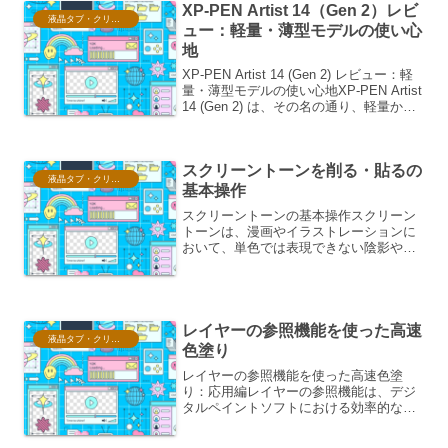
XP-PEN Artist 14（Gen 2）レビ
液晶タブ・クリスタ情報
ュー：軽量・薄型モデルの使い心
地
XP-PEN Artist 14 (Gen 2) レビュー：軽
量・薄型モデルの使い心地XP-PEN Artist
14 (Gen 2) は、その名の通り、軽量かつ
薄型を追求した液晶ペンタブレットで
す。昨今のクリエイター向けデバイスは
高性能化...
スクリーントーンを削る・貼るの
液晶タブ・クリスタ情報
基本操作
スクリーントーンの基本操作スクリーン
トーンは、漫画やイラストレーションに
おいて、単色では表現できない陰影や質
感を表現するために使用される画材で
す。その特性を活かすためには、削る・
貼るといった基本的な操作を習得するこ
とが不可欠です。ここでは、...
レイヤーの参照機能を使った高速
液晶タブ・クリスタ情報
色塗り
レイヤーの参照機能を使った高速色塗
り：応用編レイヤーの参照機能は、デジ
タルペイントソフトにおける効率的な色
塗り作業を劇的に改善する強力なツール
です。特に、複雑なイラストや複数の要