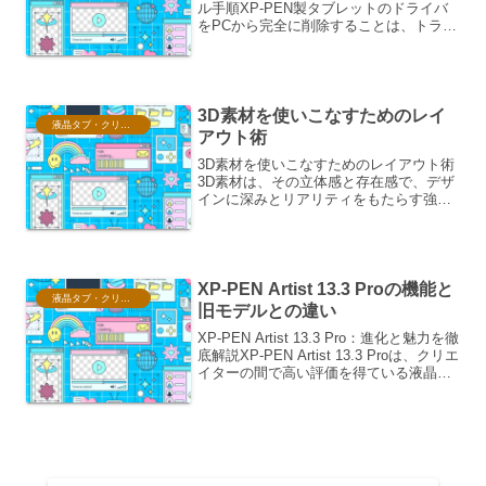
ル手順XP-PEN製タブレットのドライバ
をPCから完全に削除することは、トラブ
ルシューティングや新しいバージョンの
ドライバへの移行において非常に重要で
す。不完全なアンインストールは、既存
のドライバファ...
3D素材を使いこなすためのレイ
液晶タブ・クリスタ情報
アウト術
3D素材を使いこなすためのレイアウト術
3D素材は、その立体感と存在感で、デザ
インに深みとリアリティをもたらす強力
なツールです。しかし、そのポテンシャ
ルを最大限に引き出すには、単に配置す
るだけでは不十分であり、洗練されたレ
イアウト術が不可欠と...
XP-PEN Artist 13.3 Proの機能と
液晶タブ・クリスタ情報
旧モデルとの違い
XP-PEN Artist 13.3 Pro：進化と魅力を徹
底解説XP-PEN Artist 13.3 Proは、クリエ
イターの間で高い評価を得ている液晶ペ
ンタブレットです。その魅力は、鮮やか
なディスプレイ、正確な筆圧感知、そし
て人間工学に...