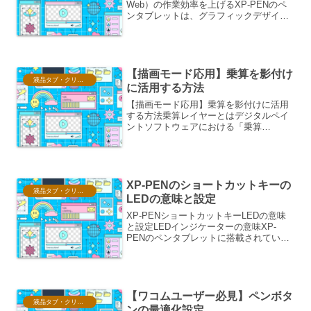
Web）の作業効率を上げるXP-PENのペ
ンタブレットは、グラフィックデザイン
やWebデザインの分野で、クリエイター
の作業効率を飛躍的に向上させるための
強力なツールとなり得ます。その秘密
は、直感的な操作...
【描画モード応用】乗算を影付け
液晶タブ・クリスタ情報
に活用する方法
【描画モード応用】乗算を影付けに活用
する方法乗算レイヤーとはデジタルペイ
ントソフトウェアにおける「乗算
（Multiply）」描画モードは、レイヤー間
の色の相互作用を理解する上で非常に重
要な概念です。このモードは、下のレイ
ヤーの色と上のレイヤ...
XP-PENのショートカットキーの
液晶タブ・クリスタ情報
LEDの意味と設定
XP-PENショートカットキーLEDの意味
と設定LEDインジケーターの意味XP-
PENのペンタブレットに搭載されている
ショートカットキーのLEDインジケータ
ーは、デバイスの状態やショートカット
キーの割り当て状況を視覚的に示す重要
な機能です。...
【ワコムユーザー必見】ペンボタ
液晶タブ・クリスタ情報
ンの最適化設定