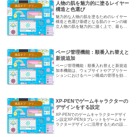
人物の肌を魅力的に塗るレイヤー
液晶タブ・クリスタ情報
構造と色選び
魅力的な人物の肌を塗るためのレイヤー
構造と色選び基礎となる肌のトーンの確
立人物の肌を魅力的に描く上で、最も基
本的な要素は基礎となる肌のトーンを正
確に把握し、塗り分けることです。これ
は、単に「肌色」として一色で塗るので
はなく、光の当たり方や肌...
ページ管理機能：順番入れ替えと
液晶タブ・クリスタ情報
新規追加
ページ管理機能：順番入れ替えと新規追
加本機能は、ウェブサイトやアプリケー
ションにおけるページ構成の管理を効率
化することを目的としています。特に、
ページの表示順序の変更（順番入れ替
え）と、新たなページの追加（新規追
加）に焦点を当て、その操作性...
XP-PENでゲームキャラクターの
液晶タブ・クリスタ情報
デザインをする設定
XP-PENでのゲームキャラクターデザイ
ン設定XP-PENタブレットをゲームキャ
ラクターデザインに活用するための設定
について、以下に記述します。ハードウ
ェア設定タブレットの接続とドライバー