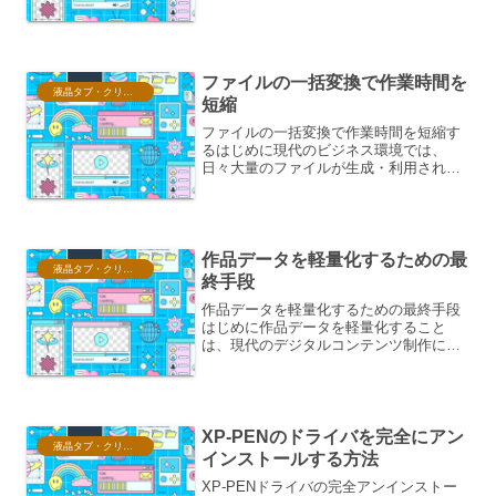
す。単なる表面の模様ではなく、触覚や
温度、重量感といった感覚を呼び起こ
し、鑑賞者の感情に訴えかけます。この
極意を探求することで、作品...
ファイルの一括変換で作業時間を
液晶タブ・クリスタ情報
短縮
ファイルの一括変換で作業時間を短縮す
るはじめに現代のビジネス環境では、
日々大量のファイルが生成・利用されて
います。これらのファイルは、文書、画
像、音声、動画など多岐にわたり、その
形式も様々です。特定の業務プロセスや
システム要件を満たすために...
作品データを軽量化するための最
液晶タブ・クリスタ情報
終手段
作品データを軽量化するための最終手段
はじめに作品データを軽量化すること
は、現代のデジタルコンテンツ制作にお
いて非常に重要な課題です。特に、Web
サイトの表示速度向上、モバイルデバイ
スでの快適な閲覧、ストレージ容量の節
約、そして配信コストの削...
XP-PENのドライバを完全にアン
液晶タブ・クリスタ情報
インストールする方法
XP-PENドライバの完全アンインストー