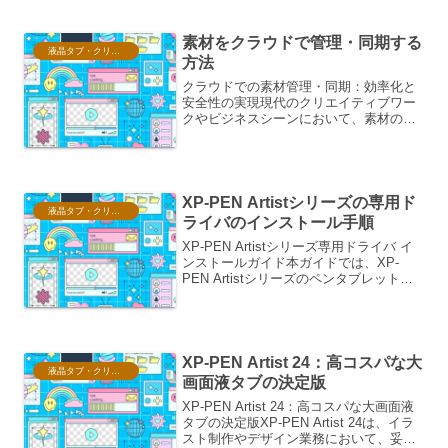
インストールXP-PENタブレットをPCに
接続します...
素材をクラウドで管理・同期する
液晶タブ・クリスタ情報
方法
クラウドでの素材管理・同期：効率化と
安全性の実現現代のクリエイティブワー
クやビジネスシーンにおいて、素材の管
理と同期は、プロジェクトの効率性、チ
ーム内の連携、そしてデータの安全性を
左右する重要な要素となっています。か
つては外付けHDDやUS...
XP-PEN Artistシリーズの専用ド
液晶タブ・クリスタ情報
ライバのインストール手順
XP-PEN Artistシリーズ専用ドライバ イ
ンストールガイド本ガイドでは、XP-
PEN Artistシリーズのペンタブレットを
最大限に活用するための専用ドライバの
インストール手順について、網羅的に解
説いたします。Artistシリーズは...
XP-PEN Artist 24：高コスパな大
液晶タブ・クリスタ情報
画面液タブの決定版
XP-PEN Artist 24：高コスパな大画面液
タブの決定版XP-PEN Artist 24は、イラ
スト制作やデザイン業務において、妥協