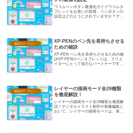
ワコムペンボタン最適化ガイドワコムタ
ブレットをお使いの皆様、ペンボタンの
設定はどのようにされていますか？デフ
ォルト設定のままで満足していません
か？実は、ペンボタンの最適化は、創作
活動の効率を劇的に向上させる鍵となり
ます。このガイドでは、ワコ...
XP-PENのペン先を長持ちさせる
液晶タブ・クリスタ情報
ための秘訣
XP-PEN ペン先を長持ちさせるための秘
訣XP-PENのペンタブレットは、クリエ
イターにとって強力なパートナーです。
その中でも、ペン先の寿命は使用頻度や
使い方によって大きく影響を受けます。
ペン先を長持ちさせることは、経済的な
メリットだけで...
レイヤーの描画モード全29種類
液晶タブ・クリスタ情報
を徹底解説！
レイヤーの描画モード全29種類を徹底解
説！デジタルイラスト制作や画像編集に
おいて、レイヤーの描画モードは、表現
の幅を劇的に広げる強力な機能です。各
描画モードは、下レイヤーと上レイヤー
のピクセル情報をどのように合成するか
を定義しており、その組...