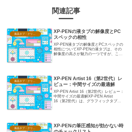
関連記事
XP-PENの液タブの解像度とPC
液晶タブ・クリスタ情報
スペックの相性
XP-PEN液タブの解像度とPCスペックの
相性についてXP-PENの液タブは、その
解像度の高さが魅力の一つですが、この
解像度を最大限に活かすためには、PCの
スペックとの適切な相性が不可欠です。
解像度が高いということは、画面上に表
示されるピク...
XP-PEN Artist 16（第2世代）レ
液晶タブ・クリスタ情報
ビュー：中間サイズの最適解
XP-PEN Artist 16（第2世代）レビュー：
中間サイズの最適解XP-PEN Artist
16（第2世代）は、グラフィックタブレ
ット市場において、その絶妙なサイズ感
と充実した機能で、多くのクリエイター
から注目を集めているモデルです...
XP-PENの筆圧感知が効かない時
液晶タブ・クリスタ情報
のチェックリスト