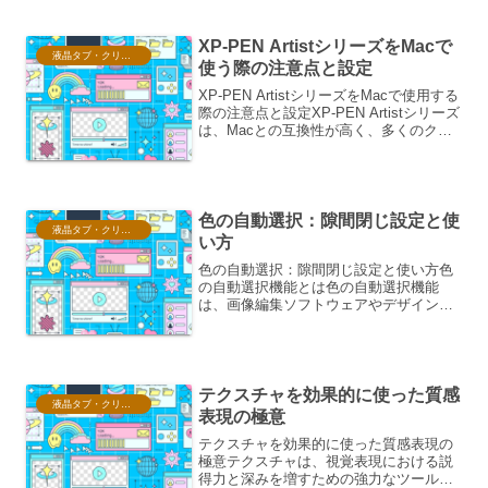
素が絡み合うシーンにおいて、その真価
を発揮します。ここでは、基...
XP-PEN ArtistシリーズをMacで
液晶タブ・クリスタ情報
使う際の注意点と設定
XP-PEN ArtistシリーズをMacで使用する
際の注意点と設定XP-PEN Artistシリーズ
は、Macとの互換性が高く、多くのクリ
エイターに利用されています。しかし、
快適に利用するためには、いくつかの注
意点と適切な設定が必要です。...
色の自動選択：隙間閉じ設定と使
液晶タブ・クリスタ情報
い方
色の自動選択：隙間閉じ設定と使い方色
の自動選択機能とは色の自動選択機能
は、画像編集ソフトウェアやデザインツ
ールにおいて、特定の色の領域を効率的
に選択するための強力なツールです。こ
の機能は、選択したい色や範囲を指定す
ることで、類似した色を持つ...
テクスチャを効果的に使った質感
液晶タブ・クリスタ情報
表現の極意
テクスチャを効果的に使った質感表現の
極意テクスチャは、視覚表現における説
得力と深みを増すための強力なツールで