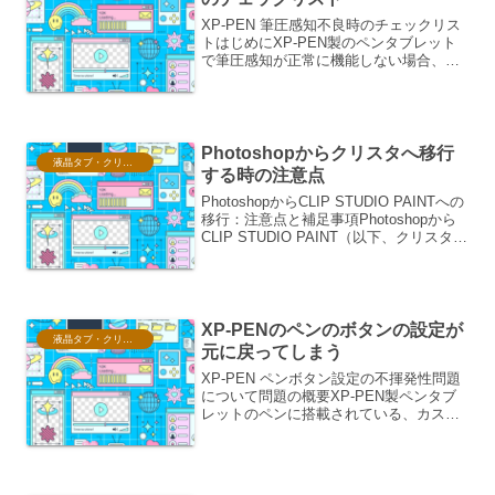
XP-PEN 筆圧感知不良時のチェックリス
トはじめにXP-PEN製のペンタブレット
で筆圧感知が正常に機能しない場合、い
くつかの原因が考えられます。本チェッ
クリストは、問題解決に向けた段階的な
確認項目を網羅し、ユーザーがご自身で
原因を特定し、...
Photoshopからクリスタへ移行
液晶タブ・クリスタ情報
する時の注意点
PhotoshopからCLIP STUDIO PAINTへの
移行：注意点と補足事項Photoshopから
CLIP STUDIO PAINT（以下、クリスタ）
への移行は、多くのクリエイターにとっ
て関心のあるトピックです。それぞれに
得意な分野や...
XP-PENのペンのボタンの設定が
液晶タブ・クリスタ情報
元に戻ってしまう
XP-PEN ペンボタン設定の不揮発性問題
について問題の概要XP-PEN製ペンタブ
レットのペンに搭載されている、カスタ
マイズ可能なボタンの設定が、PCの再起
動やペンの抜き差し、あるいは特定のソ
フトウェアの起動・終了などをきっかけ
に、初期設定...