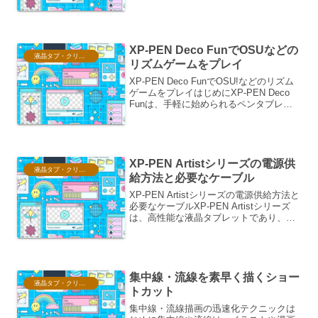
タルイラストレーションツールです。多
くの場合、横長の画面で設計されていま
すが、クリエイターによっては、縦長の
画面で作業する...
XP-PEN Deco FunでOSUなどの
液晶タブ・クリスタ情報
リズムゲームをプレイ
XP-PEN Deco FunでOSU!などのリズム
ゲームをプレイはじめにXP-PEN Deco
Funは、手軽に始められるペンタブレッ
トとして、イラスト制作だけでなく、
様々な用途で利用されています。中で
も、PCゲーム、特にOSU!などのリ...
XP-PEN Artistシリーズの電源供
液晶タブ・クリスタ情報
給方法と必要なケーブル
XP-PEN Artistシリーズの電源供給方法と
必要なケーブルXP-PEN Artistシリーズ
は、高性能な液晶タブレットであり、そ
の電源供給方法とそれに伴うケーブル類
は、快適な創作活動を行う上で非常に重
要です。本稿では、Artistシリ...
集中線・流線を素早く描くショー
液晶タブ・クリスタ情報
トカット
集中線・流線描画の迅速化テクニックは