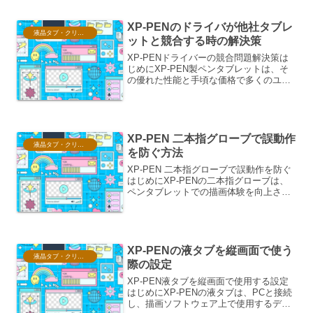
の作業や高負荷な描画を行う際に、画面
や筐体が顕著...
XP-PENのドライバが他社タブレ
液晶タブ・クリスタ情報
ットと競合する時の解決策
XP-PENドライバーの競合問題解決策は
じめにXP-PEN製ペンタブレットは、そ
の優れた性能と手頃な価格で多くのユー
ザーに支持されています。しかし、複数
のタブレットデバイスを同時に使用する
場合や、他のペイントソフト、グラフィ
ックソフトとの互...
XP-PEN 二本指グローブで誤動作
液晶タブ・クリスタ情報
を防ぐ方法
XP-PEN 二本指グローブで誤動作を防ぐ
はじめにXP-PENの二本指グローブは、
ペンタブレットでの描画体験を向上させ
るためのアクセサリーです。しかし、そ
の特性上、誤動作を引き起こす可能性も
否定できません。本稿では、XP-PEN二
本指グロー...
XP-PENの液タブを縦画面で使う
液晶タブ・クリスタ情報
際の設定
XP-PEN液タブを縦画面で使用する設定
はじめにXP-PENの液タブは、PCと接続
し、描画ソフトウェア上で使用するデジ