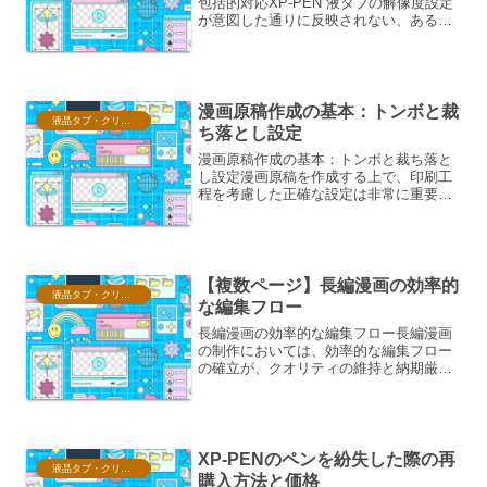
包括的対応XP-PEN 液タブの解像度設定
が意図した通りに反映されない、あるい
はPCの画面と液タブの表示が一致しない
といった問題は、クリエイティブな作業
において大きな支障をきたします。この
問題は、...
漫画原稿作成の基本：トンボと裁
液晶タブ・クリスタ情報
ち落とし設定
漫画原稿作成の基本：トンボと裁ち落と
し設定漫画原稿を作成する上で、印刷工
程を考慮した正確な設定は非常に重要で
す。特に、トンボ（トリムマーク）と裁
ち落とし（ブリード）の設定は、仕上が
りの品質に直結する要素と言えるでしょ
う。これらの設定を理解し...
【複数ページ】長編漫画の効率的
液晶タブ・クリスタ情報
な編集フロー
長編漫画の効率的な編集フロー長編漫画
の制作においては、効率的な編集フロー
の確立が、クオリティの維持と納期厳守
の両立に不可欠です。ここでは、構想段
階から最終チェックに至るまでの段階的
なプロセスと、各段階で重要となるポイ
ントについて解説します。...
XP-PENのペンを紛失した際の再
液晶タブ・クリスタ情報
購入方法と価格