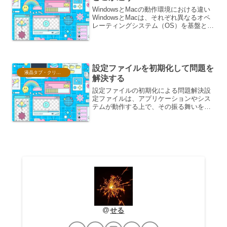
WindowsとMacの動作環境における違い
WindowsとMacは、それぞれ異なるオペ
レーティングシステム（OS）を基盤とし
ており、その動作環境にはいくつかの顕
著な違いがあります。これらの違いは、
ユーザーエクスペリエンス、ハードウェ
アの選...
設定ファイルを初期化して問題を
液晶タブ・クリスタ情報
解決する
設定ファイルの初期化による問題解決設
定ファイルは、アプリケーションやシス
テムが動作する上で、その振る舞いを定
義し、カスタマイズするための重要な要
素です。これらのファイルには、データ
ベース接続情報、ユーザーインターフェ
ースの表示設定、ネットワ...
せる