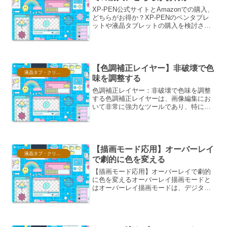
XP-PEN公式サイトとAmazonでの購入、
どちらがお得か？XP-PENのペンタブレ
ットや液晶タブレットの購入を検討され
ている方にとって、公式サイトと
Amazonのどちらで購入するのがよりお
得なのかは、非常に重要な判断基準とな
ります。それ...
【色調補正レイヤー】非破壊で色
液晶タブ・クリスタ情報
味を調整する
色調補正レイヤー：非破壊で色味を調整
する色調補正レイヤーは、画像編集にお
いて非常に強力なツールであり、特に非
破壊編集という特性が、その価値を際立
たせています。非破壊編集とは、元の画
像データを直接変更することなく、効果
を適用していく編集手法で...
【描画モード応用】オーバーレイ
液晶タブ・クリスタ情報
で劇的に色を変える
【描画モード応用】オーバーレイで劇的
に色を変えるオーバーレイ描画モードと
はオーバーレイ描画モードは、デジタル
ペイントソフトや画像編集ソフトに搭載
されている描画モードの一つです。この
モードは、下地となるレイヤーの色を維
持しつつ、その上に描画し...