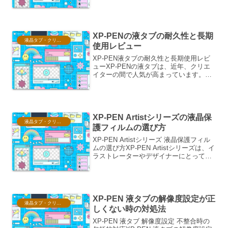
の強力なツールです。この画面を使いこ
なすことで、作品の 公開・非公開設定、
編集・更新、削除 といった基本的な操作
はもちろん、より高度...
XP-PENの液タブの耐久性と長期
液晶タブ・クリスタ情報
使用レビュー
XP-PEN液タブの耐久性と長期使用レビ
ューXP-PENの液タブは、近年、クリエ
イターの間で人気が高まっています。そ
の魅力は、高品質な描画体験と、比較的
手頃な価格設定にあります。しかし、高
価な機材である以上、耐久性や長期使用
における実態を知...
XP-PEN Artistシリーズの液晶保
液晶タブ・クリスタ情報
護フィルムの選び方
XP-PEN Artistシリーズ 液晶保護フィル
ムの選び方XP-PEN Artistシリーズは、イ
ラストレーターやデザイナーにとって非
常に強力なツールです。その魅力を最大
限に引き出すためには、画面を保護し、
快適な描画体験を提供する液晶保護...
XP-PEN 液タブの解像度設定が正
液晶タブ・クリスタ情報
しくない時の対処法
XP-PEN 液タブ 解像度設定 不整合時の