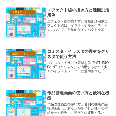
効率化し、デザインの質を向上させるこ
とを目的としています。自...
エフェクト線の描き方と種類別活
液晶タブ・クリスタ情報
用例
エフェクト線の描き方と種類別活用例エ
フェクト線は、イラストや漫画、デザイ
ンにおいて、視覚的なインパクトを加
え、感情や状況を効果的に表現するため
の重要な要素です。その描き方と種類、
そしてそれぞれの活用例を理解すること
で、作品の表現力を格段に高...
コミスタ・イラスタの素材をクリ
液晶タブ・クリスタ情報
スタで使う方法
コミスタ・イラスタ素材をCLIP STUDIO
PAINT（クリスタ）で活用するかつて多
くのイラストレーターに愛用された「コ
ミックスタジオ（コミスタ）」や「イラ
ストスタジオ（イラスタ）」は、その機
能の高さから現在でも一部のユーザーに
利用され...
作品管理画面の使い方と便利な機
液晶タブ・クリスタ情報
能
作品管理画面の使い方と便利な機能作品
管理画面は、あなたが制作した様々な作
品を一元管理し、効率的に運用するため