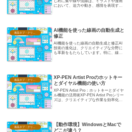
じめに集中線や流線は、イラストや漫画
において、迫力や動き、感情を表現する
ための重要な要素です。しかし、これら
を一本一本手作業で描くのは時間と労力
がかかります。本稿では、これらの効果
を素早く描くためのショー...
AI機能を使った線画の自動生成と
液晶タブ・クリスタ情報
修正
AI機能を使った線画の自動生成と修正AI
技術の進化は、クリエイティブな分野に
も革新をもたらしています。特に、線画
の自動生成と修正は、イラストレーター
やデザイナーの作業効率を劇的に向上さ
せる可能性を秘めています。本稿では、
AIを用いた線画生成...
XP-PEN Artist Proのホットキー
液晶タブ・クリスタ情報
とダイヤル機能の使い方
XP-PEN Artist Pro：ホットキーとダイヤ
ル機能の活用術XP-PEN Artist Proシリー
ズは、クリエイティブな作業を効率化す
るための強力なツールです。特に、ホッ
トキーとダイヤル機能は、直感的な操作
と迅速な調整を可能にし、...
【動作環境】WindowsとMacで
液晶タブ・クリスタ情報
どこが違う？