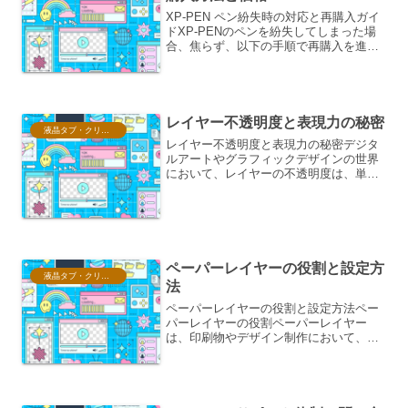
XP-PEN ペン紛失時の対応と再購入ガイ
ドXP-PENのペンを紛失してしまった場
合、焦らず、以下の手順で再購入を進め
ましょう。再購入方法XP-PENのペンを
再購入する方法は、主に以下の2つがあり
ます。1. XP-PEN公式サイトでの直接
購...
レイヤー不透明度と表現力の秘密
液晶タブ・クリスタ情報
レイヤー不透明度と表現力の秘密デジタ
ルアートやグラフィックデザインの世界
において、レイヤーの不透明度は、単な
る視覚的な調整以上の、表現力を飛躍的
に向上させるための重要な要素です。こ
の概念を深く理解し、巧みに使いこなす
ことで、作品に深み、質感...
ペーパーレイヤーの役割と設定方
液晶タブ・クリスタ情報
法
ペーパーレイヤーの役割と設定方法ペー
パーレイヤーの役割ペーパーレイヤー
は、印刷物やデザイン制作において、各
要素の配置や管理を効率化するための重
要な概念です。このレイヤー構造を理解
し、適切に活用することで、作業の生産
性が向上し、ミスの削減にも...