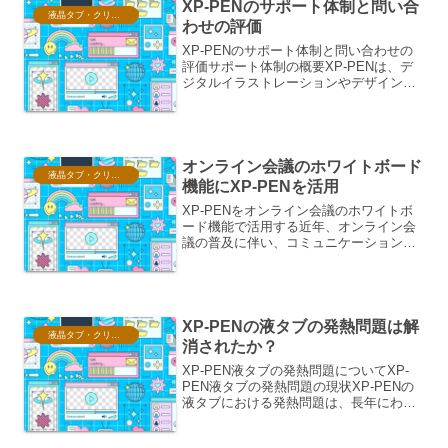
XP-PENのサポート体制と問い合
液晶タブ・クリスタ情報
わせの評価
XP-PENのサポート体制と問い合わせの
評価サポート体制の概要XP-PENは、デ
ジタルイラストレーションやデザイン制
作に用いられるペンタブレットや液晶タ
ブレットのメーカーとして、世界的に知
られています。その製品ラインナップ
は、初心者向けの入...
オンライン会議のホワイトボード
液晶タブ・クリスタ情報
機能にXP-PENを活用
XP-PENをオンライン会議のホワイトボ
ード機能で活用する近年、オンライン会
議の普及に伴い、コミュニケーションツ
ールとしてのホワイトボード機能の重要
性が高まっています。特に、図やアイデ
アを視覚的に共有し、リアルタイムで共
同編集できるホワイト...
XP-PENの液タブの発熱問題は解
液晶タブ・クリスタ情報
消されたか？
XP-PEN液タブの発熱問題についてXP-
PEN液タブの発熱問題の現状XP-PENの
液タブにおける発熱問題は、長年にわた
りユーザー間で議論されてきたトピック
です。特に、以前のモデルでは、長時間