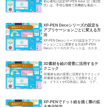
初心者向け設定XP-PEN Artist 12（第2世
代）は、手頃な価格で高機能な液晶ペン
タブレットとして、特に初心者や予算を
抑えたいクリエイターから注目を集めて
います。本レビューでは、...
XP-PEN Decoシリーズの設定を
液晶タブ・クリスタ情報
アプリケーションごとに変える方
法
XP-PEN Decoシリーズの設定をアプリケ
ーションごとに変更する方法XP-PEN
Decoシリーズのタブレットは、カスタマ
イズ性の高さが魅力の一つです。特に、
アプリケーションごとに設定を変更でき
る機能は、クリエイターのワークフロー
3D素材を絵の背景に活用するテ
を劇的...
液晶タブ・クリスタ情報
クニック
3D素材を絵の背景に活用するテクニック
3D素材を絵の背景として活用すること
は、イラストやCG作品に 深み、リアリ
ティ、そして ユニークな雰囲気 を与え
る強力な手段です。単に2Dの素材を配置
するだけでは得られない、光の表現、奥
行き、そして自由...
XP-PENでドット絵を描く際の拡
液晶タブ・クリスタ情報
大表示設定