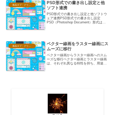
PSD形式での書き出し設定と他
液晶タブ・クリスタ情報
ソフト連携
PSD形式での書き出し設定と他ソフトウ
ェア連携PSD形式での書き出し設定
PSD（Photoshop Document）形式は、
Adobe Photoshopでネイティブにサポー
トされるファイル形式であり、レイヤ
ー、マスク、スマートオブジェク...
ベクター線画をラスター線画にス
液晶タブ・クリスタ情報
ムーズに移行
ベクター線画からラスター線画へのスム
ーズな移行ベクター線画とラスター線画
は、それぞれ異なる特性を持ち、用途や
表現したいニュアンスによって使い分け
られます。ベクター線画は、数式に基づ
いて描画されるため、拡大縮小しても劣
化しないという利点があり...