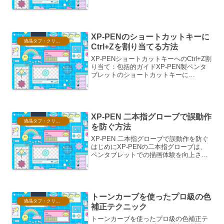
の滲みを表現する視覚効果です。この効
果を適切に適用することで、対象物の存
在感を高め、幻想的で魅力的な雰囲気を
醸し出すことができます。...
XP-PENのショートカットキーに
液晶タブ・クリスタ情報
Ctrl+Zを割り当てる方法
XP-PENショートカットキーへのCtrl+Z割
り当て：包括的ガイドXP-PEN製ペンタ
ブレットのショートカットキーに
「Ctrl+Z」を割り当てることは、デジタ
ルアート制作やデザイン作業において、
直前の操作を取り消すための「元に戻
す」機能を...
XP-PEN 二本指グローブで誤動作
液晶タブ・クリスタ情報
を防ぐ方法
XP-PEN 二本指グローブで誤動作を防ぐ
はじめにXP-PENの二本指グローブは、
ペンタブレットでの描画体験を向上させ
るためのアクセサリーです。しかし、そ
の特性上、誤動作を引き起こす可能性も
否定できません。本稿では、XP-PEN二
本指グロー...
トーンカーブを使ったプロ級の色
液晶タブ・クリスタ情報
補正テクニック
トーンカーブを使ったプロ級の色補正テ