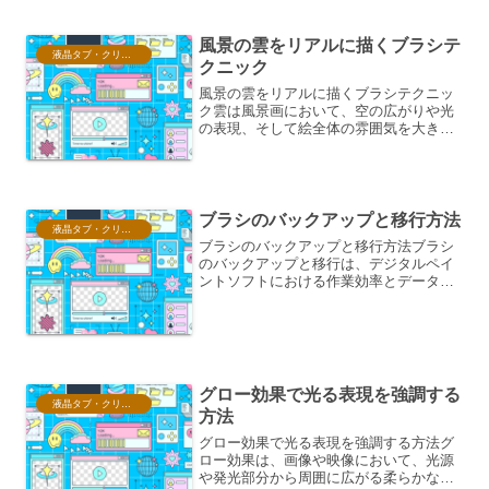
ーを迅速に見つけ出すための機能です。
複雑なプロジェクトでは、...
風景の雲をリアルに描くブラシテ
液晶タブ・クリスタ情報
クニック
風景の雲をリアルに描くブラシテクニッ
ク雲は風景画において、空の広がりや光
の表現、そして絵全体の雰囲気を大きく
左右する重要な要素です。そのリアルさ
を追求するためには、適切なブラシの選
択とテクニックが不可欠となります。ブ
ラシの選択：基本と応用基...
ブラシのバックアップと移行方法
液晶タブ・クリスタ情報
ブラシのバックアップと移行方法ブラシ
のバックアップと移行は、デジタルペイ
ントソフトにおける作業効率とデータ管
理の観点から非常に重要です。予期せぬ
データ消失から大切なブラシ設定を守る
ため、また、異なる環境や新しいバージ
ョンで作業をスムーズに開...
グロー効果で光る表現を強調する
液晶タブ・クリスタ情報
方法
グロー効果で光る表現を強調する方法グ
ロー効果は、画像や映像において、光源
や発光部分から周囲に広がる柔らかな光