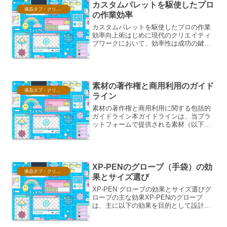
カスタムパレットを駆使したプロ
液晶タブ・クリスタ情報
の作業効率
カスタムパレットを駆使したプロの作業
効率向上術はじめに現代のクリエイティ
ブワークにおいて、効率性は成功の鍵と
なります。特に、デザイン、イラストレ
ーション、写真編集などの分野では、使
用するツールやワークフローの最適化
が、制作時間、品質、そして...
素材の著作権と商用利用のガイド
液晶タブ・クリスタ情報
ライン
素材の著作権と商用利用に関する包括的
ガイドライン本ガイドラインは、当プラ
ットフォームで提供される素材（以下
「本素材」）の著作権および商用利用に
関する、詳細かつ網羅的な情報を提供す
ることを目的とします。本素材の利用者
は、本ガイドラインを熟読し...
XP-PENのグローブ（手袋）の効
液晶タブ・クリスタ情報
果とサイズ選び
XP-PEN グローブの効果とサイズ選びグ
ローブの主な効果XP-PENのグローブ
は、主に以下の効果を目的として設計さ
れています。描画時の摩擦軽減タブレッ
ト表面とペンの間の摩擦は、描画体験に