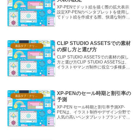
XP-PENでドット絵を描く際の拡大表示
設定XP-PENのペンタブレットを使用し
てドット絵を作成する際、快適な制作環
境を構築するためには、適切な拡大表示
設定が不可欠です。ドット絵は、ごく小
さなピクセル単位で描画するため、画面
上で正確にピクセ...
CLIP STUDIO ASSETSでの素材
液晶タブ・クリスタ情報
の探し方と選び方
CLIP STUDIO ASSETSでの素材の探し
方と選び方CLIP STUDIO ASSETSは、
イラストやマンガ制作に役立つ多種多様
な素材が集まるプラットフォームです。
ブラシ、トーン、3Dモデル、背景素材な
ど、プロのクリエイターから趣味...
XP-PENのセール時期と割引率の
液晶タブ・クリスタ情報
予測
XP-PEN セール時期と割引率予測XP-
PENは、イラスト制作やデザイン分野で
人気の高いペンタブレットブランドで
す。その製品は、プロフェッショナルか
らホビーユースまで幅広い層に支持され
ており、頻繁に開催されるセールは、購
入を検討している多...