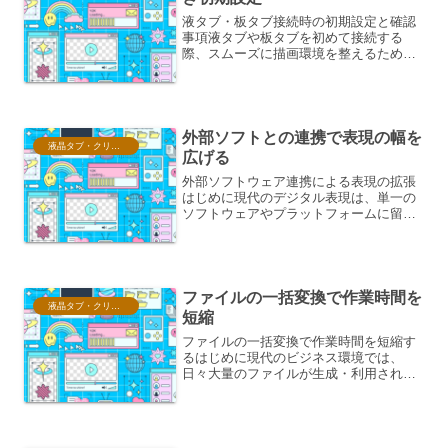
液タブ・板タブ接続時の初期設定と確認
事項液タブや板タブを初めて接続する
際、スムーズに描画環境を整えるために
は、いくつかの初期設定と確認事項があ
ります。これらを適切に行うことで、描
画の遅延や筆圧感知の不具合、意図しな
い動作などを未然に防ぎ、快...
外部ソフトとの連携で表現の幅を
液晶タブ・クリスタ情報
広げる
外部ソフトウェア連携による表現の拡張
はじめに現代のデジタル表現は、単一の
ソフトウェアやプラットフォームに留ま
らず、多様な外部ツールやサービスとの
連携によって、その可能性を飛躍的に広
げています。この連携は、クリエイタ
ー、開発者、そして一般ユー...
ファイルの一括変換で作業時間を
液晶タブ・クリスタ情報
短縮
ファイルの一括変換で作業時間を短縮す
るはじめに現代のビジネス環境では、
日々大量のファイルが生成・利用されて
います。これらのファイルは、文書、画
像、音声、動画など多岐にわたり、その
形式も様々です。特定の業務プロセスや
システム要件を満たすために...