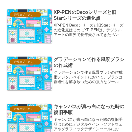
影響を与えることがあります。特に長時
間の描画や、滑ら...
XP-PENのDecoシリーズと旧
液晶タブ・クリスタ情報
Starシリーズの進化点
XP-PEN Decoシリーズと旧Starシリーズ
の進化点はじめにXP-PENは、デジタル
アートの世界で長年愛されてきたペンタ
ブレットメーカーです。その中でも、エ
ントリーモデルとして人気を博してきた
Starシリーズと、その後継・発展形とも
言...
グラデーションで作る風景ブラシ
液晶タブ・クリスタ情報
の作成術
グラデーションで作る風景ブラシの作成
術デジタルペイントにおいて、ブラシは
創造性を解き放つための強力なツールで
す。特に、自然の風景を描く際には、光
の移ろいや空気感、質感などを表現する
ために、多様なブラシを使い分けること
が不可欠となります。本稿...
キャンバスが真っ白になった時の
液晶タブ・クリスタ情報
復旧手順
キャンバスが真っ白になった際の復旧手
順はじめにデジタルペイントソフトウェ
アやグラフィックデザインツールにおい