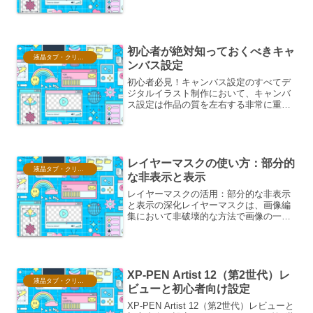
て、作業中のキャンバスが突然真っ白に
なってしまうという事象は、多くのクリ
エイターにとって非常に恐ろしい体験で
す。この問題は、予期せぬ...
初心者が絶対知っておくべきキャ
液晶タブ・クリスタ情報
ンバス設定
初心者必見！キャンバス設定のすべてデ
ジタルイラスト制作において、キャンバ
ス設定は作品の質を左右する非常に重要
な要素です。しかし、初心者の方にとっ
ては、どのような設定が適切なのか、迷
ってしまうことも少なくありません。こ
こでは、初心者が必ず押さ...
レイヤーマスクの使い方：部分的
液晶タブ・クリスタ情報
な非表示と表示
レイヤーマスクの活用：部分的な非表示
と表示の深化レイヤーマスクは、画像編
集において非破壊的な方法で画像の一部
を隠したり、表示させたりするための強
力なツールです。この機能は、単に要素
を削除するのではなく、元の画像データ
を保持したまま、視覚的な...
XP-PEN Artist 12（第2世代）レ
液晶タブ・クリスタ情報
ビューと初心者向け設定
XP-PEN Artist 12（第2世代）レビューと