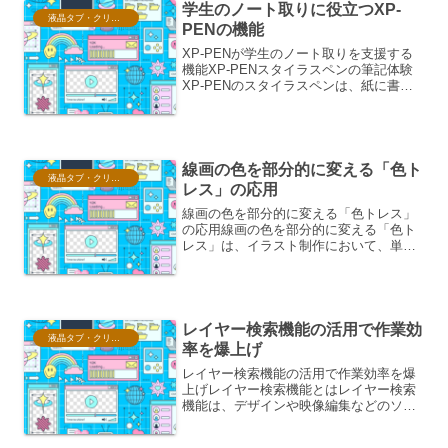
学生のノート取りに役立つXP-
液晶タブ・クリスタ情報
PENの機能
XP-PENが学生のノート取りを支援する
機能XP-PENスタイラスペンの筆記体験
XP-PENのスタイラスペンは、紙に書く
ような自然な書き心地を再現することに
重点を置いています。これは、学生が講
義のノートを取ったり、課題をこなした
りする上で非...
線画の色を部分的に変える「色ト
液晶タブ・クリスタ情報
レス」の応用
線画の色を部分的に変える「色トレス」
の応用線画の色を部分的に変える「色ト
レス」は、イラスト制作において、単調
になりがちな線画に 表情 や 深み を与え
るための有効なテクニックです。色トレ
スの基本的な仕組みと効果色トレスは、
本来単一の色で描か...
レイヤー検索機能の活用で作業効
液晶タブ・クリスタ情報
率を爆上げ
レイヤー検索機能の活用で作業効率を爆
上げレイヤー検索機能とはレイヤー検索
機能は、デザインや映像編集などのソフ
トウェアにおいて、多数のレイヤーが存
在するプロジェクト内で、特定のレイヤ