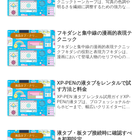
クニックトーンカーブは、写真の色調や
明るさを繊細に調整するための強力なツ
ールです。プロフェッショナルな写真家
やレタッチャーが、イメージの魅力を最
大限に引き出すために多用するテクニッ
クの一つです。このツール...
フキダシと集中線の漫画的表現テ
液晶タブ・クリスタ情報
クニック
フキダシと集中線の漫画的表現テクニッ
クフキダシの役割と表現力フキダシは、
漫画において登場人物のセリフや心の声
を伝える最も基本的な要素です。しか
し、その形や線の引き方、文字の配置一
つで、キャラクターの感情や状況を豊か
に表現することができます。...
XP-PENの液タブをレンタルで試
液晶タブ・クリスタ情報
す方法と料金
XP-PEN 液タブ レンタル試用ガイドXP-
PENの液タブは、プロフェッショナルか
らホビーまで、幅広いクリエイターに支
持されています。しかし、高価な機材で
あるため、購入前に実際の使用感を確か
めたいと考える方も少なくありません。
本ガイドでは...
液タブ・板タブ接続時に確認すべ
液晶タブ・クリスタ情報
き初期設定