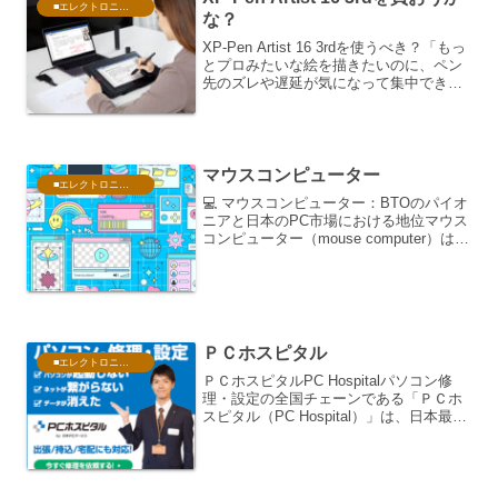
■エレクトロニクス・PC
な？
XP-Pen Artist 16 3rdを使うべき？「もっ
とプロみたいな絵を描きたいのに、ペン
先のズレや遅延が気になって集中できな
い…」「今使っている液タブは画面が狭
くて、何度もズームするのがストレ
ス…」そんな悩み、抱えていませんか？
デジ...
マウスコンピューター
■エレクトロニクス・PC
💻 マウスコンピューター：BTOのパイオ
ニアと日本のPC市場における地位マウス
コンピューター（mouse computer）は、
日本のPC市場において、BTO（Build to
Order: 受注生産）モデルを主軸に据え、
高いコストパフォー...
ＰＣホスピタル
■エレクトロニクス・PC
ＰＣホスピタルPC Hospitalパソコン修
理・設定の全国チェーンである「ＰＣホ
スピタル（PC Hospital）」は、日本最大
級の店舗ネットワークと訪問サポート実
績を誇る、ITトラブル解決のリーディン
グカンパニーです。同社のサービスの
特...