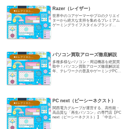
の記事をお届けします...
Razer（レイザー）
■エレクトロニクス・PC
世界中のコアゲーマーやプロのクリエイ
ターから絶大な支持を集めるプレミアム
ゲーミングライフスタイルブランド
Razer（レイザー）日本公式オンライン
ストアが提供するノートPCファミリー
「Razer Blade（レイザー ブレード）」
シリーズは、...
パソコン買取アローズ徹底解説
■エレクトロニクス・PC
多種多様なパソコン・周辺機器を絶賛買
取中！パソコン買取アローズ徹底解説近
年、テレワークの普及やゲーミングPC市
場の拡大、スマホ・タブレットの高性能
化に伴い、ガジェット類の買い替えサイ
クルは非常に早くなっています。その中
で、「古いパソコンを処...
PC next（ピーシーネクスト）
■エレクトロニクス・PC
関西電力グループが運営する、高性能・
高品質な「再生パソコン」の専門店【PC
next（ピーシーネクスト）】「中古パソ
コンはすぐに壊れそうで怖い」「動作が
重くて使い物にならないのでは？」とい