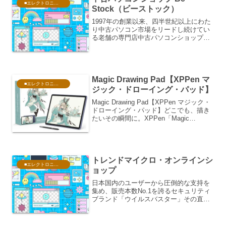
■エレクトロニクス・PC
Stock（ビーストック）
1997年の創業以来、四半世紀以上にわた
り中古パソコン市場をリードし続けてい
る老舗の専門店中古パソコンショップ
Be-Stock（ビーストック）「中古パソコ
ンはすぐに壊れるのではないか」「サポ
ート体制が不安」というユーザーの懸念
を払拭し、「...
Magic Drawing Pad【XPPen マ
■エレクトロニクス・PC
ジック・ドローイング・パッド】
Magic Drawing Pad【XPPen マジック・
ドローイング・パッド】どこでも、描き
たいその瞬間に。XPPen「Magic
Drawing Pad」が実現する、これまでに
ない自由な創作体験クリエイティブの世
界において、「場所」の制...
トレンドマイクロ・オンラインシ
■エレクトロニクス・PC
ョップ
日本国内のユーザーから圧倒的な支持を
集め、販売本数No.1を誇るセキュリティ
ブランド「ウイルスバスター」その直営
窓口である「トレンドマイクロ・オンラ
インショップ」製品の特徴、強み、オン
ラインショップならではのメリットまで