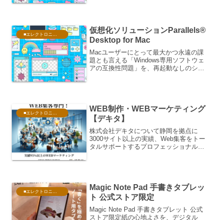
う、中古市場に対する根強い不安やイメ
ージを一新し、「...
仮想化ソリューションParallels®
■エレクトロニクス・PC
Desktop for Mac
Macユーザーにとって最大かつ永遠の課
題とも言える「Windows専用ソフトウェ
アの互換性問題」を、再起動なしのシー
ムレスな操作感で完璧に解決する世界標
準の仮想化ソリューション「Parallels®
Desktop for Mac」最新情報...
WEB制作・WEBマーケティング
■エレクトロニクス・PC
【デキタ】
株式会社デキタについて静岡を拠点に
3000サイト以上の実績、Web集客をトー
タルサポートするプロフェッショナル集
団。静岡県富士市に本社を置く株式会社
デキタは、業界歴約20年の経験と確かな
実力を持つ、Web集客とホームページ制
作に特化したクリ...
Magic Note Pad 手書きタブレッ
■エレクトロニクス・PC
ト 公式ストア限定
Magic Note Pad 手書きタブレット 公式
ストア限定紙の心地よさを、デジタル