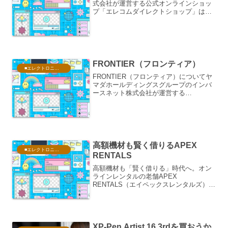
式会社が運営する公式オンラインショッ
プ「エレコムダイレクトショップ」は、
パソコン周辺機器からスマートフォンア
クセサリー、生活家電まで、私たちのデ
ジタルライフを支える膨大なアイテムを
直接手に取れる場所です。...
FRONTIER（フロンティア）
■エレクトロニクス・PC
FRONTIER（フロンティア）についてヤ
マダホールディングスグループのインバ
ースネット株式会社が運営する
「FRONTIER（フロンティア）」は、日
本のBTO（Build To Order）パソコン市場
において、圧倒的なコストパフォーマン
ス...
高額機材も賢く借りるAPEX
■エレクトロニクス・PC
RENTALS
高額機材も「賢く借りる」時代へ。オン
ラインレンタルの老舗APEX
RENTALS（エイペックスレンタルズ）近
年、SNSの普及や動画市場の拡大、そし
てアイドルやアニメなどの「推し活」ブ
ームに伴い、高性能なデジタルカメラや
パソコン、配信機材の需...
XP-Pen Artist 16 3rdを買おうか