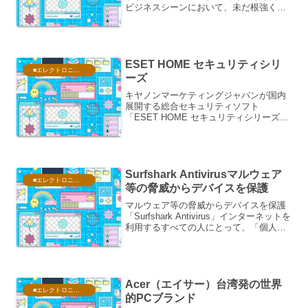
ビジネスシーンにおいて、未だ根強く活
用されている「FAX（ファックス）」。
受注業務や不動産取引、医療・介護・建
築といった現場では欠かせないインフラ
ですが、「FA...
ESET HOME セキュリティシリ
■エレクトロニクス・PC
ーズ
キヤノンマーケティングジャパンが国内
展開する総合セキュリティソフト
「ESET HOME セキュリティシリーズ」
は、高いウイルス検出率と軽快な動作性
を両立した世界屈指のセキュリティソリ
ューションです。同シリーズの特徴、主
な機能、ラインナップ、...
Surfshark Antivirusマルウェア
■エレクトロニクス・PC
等の脅威からデバイスを保護
マルウェア等の脅威からデバイスを保護
「Surfshark Antivirus」インターネットを
利用するすべての人にとって、「個人情
報の流出」や「ウイルス・マルウェアへ
の感染」は常に隣り合わせのリスクで
す。これまでは、通信の安全性を守るた
めに...
Acer（エイサー）台湾発の世界
■エレクトロニクス・PC
的PCブランド