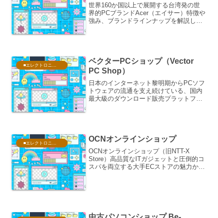
世界160か国以上で展開する台湾発の世
界的PCブランドAcer（エイサー）特徴や
強み、ブランドラインナップを解説しま
す。1976年に台湾で創立されたAcer（エ
イサー）は、現在世界160か国以上でビ
ジネスを展開し、PCやモニター市場で常
に世...
ベクターPCショップ（Vector
■エレクトロニクス・PC
PC Shop）
日本のインターネット黎明期からPCソフ
トウェアの流通を支え続けている、国内
最大級のダウンロード販売プラットフォ
ームベクターPCショップ（Vector PC
Shop）「必要なソフトを今すぐ手に入れ
たい」「パッケージ版を買うのは場所を
取るし、...
OCNオンラインショップ
■エレクトロニクス・PC
OCNオンラインショップ（旧NTT-X
Store）高品質なITガジェットと圧倒的コ
スパを両立する大手ECストアの魅力かつ
て日本の自作PCユーザーやガジェットマ
ニア、そして企業のIT担当者から「激安
の殿堂」「NTTグループの信頼できるIT
ス...
中古パソコンショップ Be-