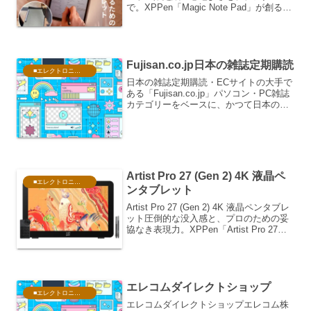
で。XPPen「Magic Note Pad」が創る新
しいメモ習慣デジタルデバイスが生活の
隅々まで浸透した現代において、私たち
は日々、驚くべき量の情報を浴...
Fujisan.co.jp日本の雑誌定期購読
■エレクトロニクス・PC
日本の雑誌定期購読・ECサイトの大手で
ある「Fujisan.co.jp」パソコン・PC雑誌
カテゴリーをベースに、かつて日本のデ
ジタルカルチャーを牽引した名著から、
現在もエンジニアの最前線を支え続ける
技術専門誌まで、IT・PC誌の世界を徹底
解...
Artist Pro 27 (Gen 2) 4K 液晶ペ
■エレクトロニクス・PC
ンタブレット
Artist Pro 27 (Gen 2) 4K 液晶ペンタブレ
ット圧倒的な没入感と、プロのための妥
協なき表現力。XPPen「Artist Pro 27
(Gen 2)」が切り拓く新次元クリエイティ
ブの世界において、道具は単なる手段を
超え、...
エレコムダイレクトショップ
■エレクトロニクス・PC
エレコムダイレクトショップエレコム株