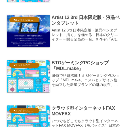
MINISFORUM（ミニズフォーラム）特
徴、直営店ならではのメリット、製品ラ
インナップ、PCマニアを...
Artist 12 3rd 日本限定版・液晶ペ
■エレクトロニクス・PC
ンタブレット
Artist 12 3rd 日本限定版・液晶ペンタブ
レット「描く」を極める、日本のクリエ
イターへ贈る至高の一台。XPPen「Artist
12 セカンド（日本限定版）」の魅力デジ
タルアートの第一歩を踏み出そうとして
いる方、あるいはプロフェッ...
BTOゲーミングPCショップ
■エレクトロニクス・PC
「MDL.make」
SNSで話題沸騰！BTOゲーミングPCショ
ップ「MDL.make」コスパとデザイン性
を両立した新星ブランドの魅力現在、
X（旧Twitter）やTikTokなどのSNSにお
いて、「#MDLで買ってみた」というハ
ッシュタグとともに、美しくライト...
クラウド型インターネットFAX
■エレクトロニクス・PC
MOVFAX
いつでもどこでもクラウド型インターネ
ットFAX MOVFAX（モバックス）日本の