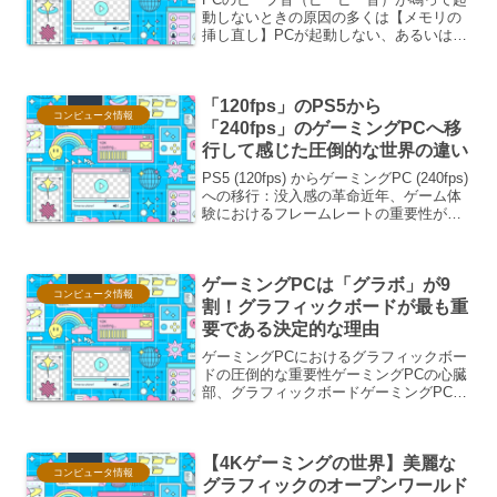
動しないときの原因の多くは【メモリの
挿し直し】PCが起動しない、あるいは起
動途中でビープ音（「ピー」という連続
音や断続音）が鳴り続ける場合、多くの
ユーザーはパニックに陥りがちです。し
「120fps」のPS5から
かし、このビープ音は...
コンピュータ情報
「240fps」のゲーミングPCへ移
行して感じた圧倒的な世界の違い
PS5 (120fps) からゲーミングPC (240fps)
への移行：没入感の革命近年、ゲーム体
験におけるフレームレートの重要性がま
すます高まっています。特に、コンソー
ルゲームで最高峰の体験を提供してきた
PlayStation 5 (P...
ゲーミングPCは「グラボ」が9
コンピュータ情報
割！グラフィックボードが最も重
要である決定的な理由
ゲーミングPCにおけるグラフィックボー
ドの圧倒的な重要性ゲーミングPCの心臓
部、グラフィックボードゲーミングPCを
構成するパーツは多岐にわたりますが、
その中でもグラフィックボード（GPU）
が9割を占めるほどの重要性を持つと言わ
【4Kゲーミングの世界】美麗な
れています。な...
コンピュータ情報
グラフィックのオープンワールド