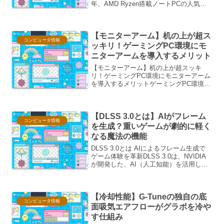
年、AMD Ryzen搭載ノートPCの人気が
爆発的に高まっています。かつてはIntel
製CPUの一強時代でしたが、今やRyzen
は多くのユーザーにとって魅力的な選...
【モニターアーム】机の上が超ス
コンピュータ情報
ッキリ！ゲーミングPC環境にモ
ニターアームを導入するメリット
【モニターアーム】机の上が超スッキ
リ！ゲーミングPC環境にモニターアーム
を導入するメリットゲーミングPC環境に
おいて、快適なプレイ環境を構築するこ
とは、パフォーマンス向上だけでなく、
長時間のプレイにおける疲労軽減にも繋
【DLSS 3.0とは】AIがフレーム
がります。その中でも、...
コンピュータ情報
を生成？重いゲームが劇的に軽く
なる魔法の機能
DLSS 3.0とは AIによるフレーム生成で
ゲーム体験を革新DLSS 3.0は、NVIDIA
が開発した、AI（人工知能）を活用した
革新的なアップスケーリング技術です。
その最大の特徴は、従来のDLSS（Deep
Learning Super...
【冷却性能】G-Tuneの独自の底
コンピュータ情報
面吸気エアフローがグラボを冷や
す仕組み