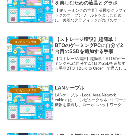
を楽しむための液晶とグラボ
【4Kゲーミングの世界】美麗なグラフィ
ックのオープンワールドを楽しむため
に 美麗なグラフィックが売りのオープ
ンワールドゲームを、その真価を発揮さ
せる4K解像度で楽しむためには、どのよ
うな液晶ディスプレイとグラフィックボ
【ストレージ増設】超簡単！
ード（グラボ）を選べば...
コンピュータ情報
BTOのゲーミングPCに自分で2
台目のSSDを追加する手順
【ストレージ増設】超簡単！BTOのゲー
ミングPCに自分で2台目のSSDを追加す
る手順BTO（Build to Order）で購入した
ゲーミングPCのストレージ容量に不満を
感じていませんか？ ゲームのインスト
ール容量は年々増加し、あっという間...
LANケーブル
コンピュータ情報
LANケーブル（Local Area Network
cable）は、コンピュータやネットワーク
機器を接続し、ローカルネットワーク
（LAN）を構築するためのケーブルで
す。主に有線でデータ通信を行う際に使
用されます。役割: ネットワーク内のデ...