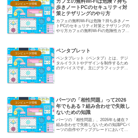
カフェの無料Wi-Fiは危険？持ち
コンピュータ情報
歩きノートPCのセキュリティ対
策とテザリングのやり方
カフェの無料Wi-Fiは危険？持ち歩きノー
トPCのセキュリティ対策とテザリングの
やり方カフェの無料Wi-Fiの危険性カフェ
などの公共の場所で提供される無料Wi-Fi
は、手軽にインターネットに接続できる
便利なサービスですが、その利便性の裏
ペンタブレット
には...
コンピュータ情報
ペンタブレット（ペンタブ）とは、デジ
タルイラストやデザインを制作するため
のデバイスです。主にグラフィックデザ
イナーやイラストレーター、アニメータ
ーなどのクリエイティブな作業に使用さ
れます。ペンタブレットの特徴ペン入力
ペンタブレットは、専用の...
パーツの「相性問題」って2026
コンピュータ情報
年でもある？組み合わせで失敗し
ないための知識
パーツの「相性問題」、2026年も健在？
組み合わせで失敗しないための知識PCパ
ーツの自作やアップグレードにおいて、
「相性問題」は長年つきまとう悩みの種