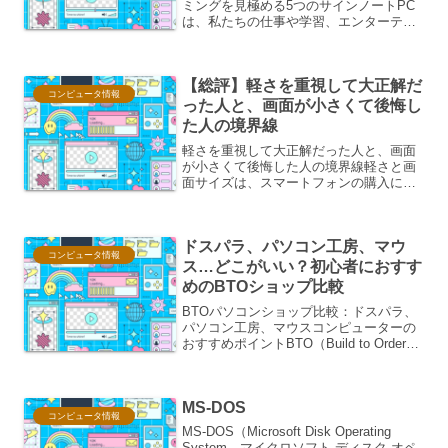
ミングを見極める5つのサインノートPC
は、私たちの仕事や学習、エンターテイ
メントに欠かせない存在です。しかし、
いつかは寿命を迎えるもの。その寿命
は、使用頻度や性能、メンテナンス状況
【総評】軽さを重視して大正解だ
によって大きく異なりま...
コンピュータ情報
った人と、画面が小さくて後悔し
た人の境界線
軽さを重視して大正解だった人と、画面
が小さくて後悔した人の境界線軽さと画
面サイズは、スマートフォンの購入にお
いて、多くのユーザーが直面するトレー
ドオフです。どちらを優先するかによっ
て、その後の満足度が大きく変わってき
ドスパラ、パソコン工房、マウ
ます。ここでは、それぞれ...
コンピュータ情報
ス…どこがいい？初心者におすす
めのBTOショップ比較
BTOパソコンショップ比較：ドスパラ、
パソコン工房、マウスコンピューターの
おすすめポイントBTO（Build to Order）
パソコンは、購入者が自分の用途や予算
に合わせてパーツを選び、カスタマイズ
できるパソコンです。既製品では満足で
MS-DOS
きな...
コンピュータ情報
MS-DOS（Microsoft Disk Operating
System、マイクロソフト ディスク オペ