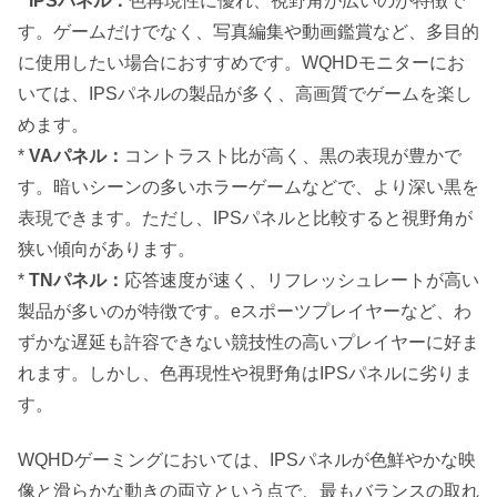
*
IPSパネル：
色再現性に優れ、視野角が広いのが特徴で
す。ゲームだけでなく、写真編集や動画鑑賞など、多目的
に使用したい場合におすすめです。WQHDモニターにお
いては、IPSパネルの製品が多く、高画質でゲームを楽し
めます。
*
VAパネル：
コントラスト比が高く、黒の表現が豊かで
す。暗いシーンの多いホラーゲームなどで、より深い黒を
表現できます。ただし、IPSパネルと比較すると視野角が
狭い傾向があります。
*
TNパネル：
応答速度が速く、リフレッシュレートが高い
製品が多いのが特徴です。eスポーツプレイヤーなど、わ
ずかな遅延も許容できない競技性の高いプレイヤーに好ま
れます。しかし、色再現性や視野角はIPSパネルに劣りま
す。
WQHDゲーミングにおいては、IPSパネルが色鮮やかな映
像と滑らかな動きの両立という点で、最もバランスの取れ