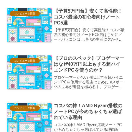
です。新しいパーツを組み合わせた際
に、予期せぬ不具合が発生したり、そも
【予算5万円台】安くて高性能！
そも起動しなかったり...
コンピュータ情報
コスパ最強の初心者向けノート
PC5選
【予算5万円台】安くて高性能！コスパ最
強の初心者向けノートPC5選はじめにノ
ートパソコンは、現代の生活に欠かせな
いアイテムです。インターネットでの情
報収集、レポート作成、オンライン授
業、動画視聴など、その用途は多岐にわ
【プロのスペック】プロゲーマー
たります。しかし、いざ...
コンピュータ情報
はなぜ40万円以上もする超ハイ
エンドPCを使うのか？
プロゲーマーが40万円以上する超ハイエ
ンドPCを使用する理由はじめに eスポー
ツの世界が隆盛を極める中、プロゲーマ
ーたちの使用機材への関心も高まってい
ます。特に、40万円以上という破格の価
格帯を持つ超ハイエンドPCは、彼らにと
コスパの神！AMD Ryzen搭載の
ってなぜ不可欠...
コンピュータ情報
ノートPCが今めちゃくちゃ選ば
れている理由
コスパの神！AMD Ryzen搭載ノートPC
が今めちゃくちゃ選ばれている理由近