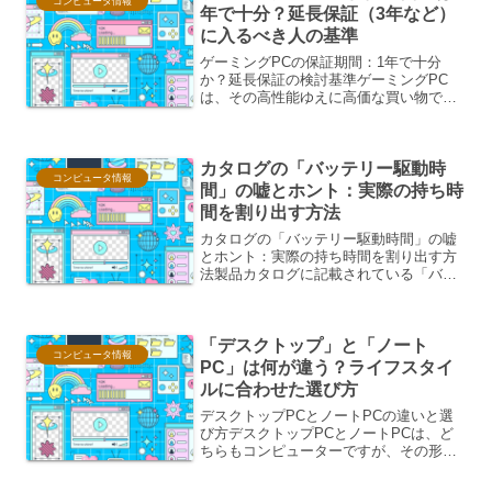
コンピュータ情報
年で十分？延長保証（3年など）
に入るべき人の基準
ゲーミングPCの保証期間：1年で十分
か？延長保証の検討基準ゲーミングPC
は、その高性能ゆえに高価な買い物で
す。そのため、購入後の故障や不具合に
備えて、保証期間についてしっかり理解
しておくことが重要です。一般的に、ゲ
カタログの「バッテリー駆動時
ーミングPCの保証期間は1...
コンピュータ情報
間」の嘘とホント：実際の持ち時
間を割り出す方法
カタログの「バッテリー駆動時間」の嘘
とホント：実際の持ち時間を割り出す方
法製品カタログに記載されている「バッ
テリー駆動時間」は、購入者にとって非
常に重要な情報です。しかし、この数値
が実際の使用環境と乖離していると感じ
「デスクトップ」と「ノート
た経験をお持ちの方も少な...
コンピュータ情報
PC」は何が違う？ライフスタイ
ルに合わせた選び方
デスクトップPCとノートPCの違いと選
び方デスクトップPCとノートPCは、ど
ちらもコンピューターですが、その形
状、用途、そして利用シーンにおいて明
確な違いがあります。これらの違いを理