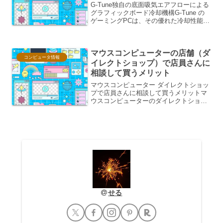
G-Tune独自の底面吸気エアフローによる
グラフィックボード冷却機構G-Tune の
ゲーミングPCは、その優れた冷却性能で
知られています。特に、グラフィックボ
ード（GPU）の冷却においては、独自の
底面吸気エアフローシステムが重要な役
マウスコンピューターの店舗（ダ
割を果た...
コンピュータ情報
イレクトショップ）で店員さんに
相談して買うメリット
マウスコンピューター ダイレクトショッ
プで店員さんに相談して買うメリットマ
ウスコンピューターのダイレクトショッ
プ（実店舗）で、専門知識を持つ店員さ
んに相談しながら製品を選び、購入する
ことには、オンラインストアだけでは得
られない多くのメリット...
せる