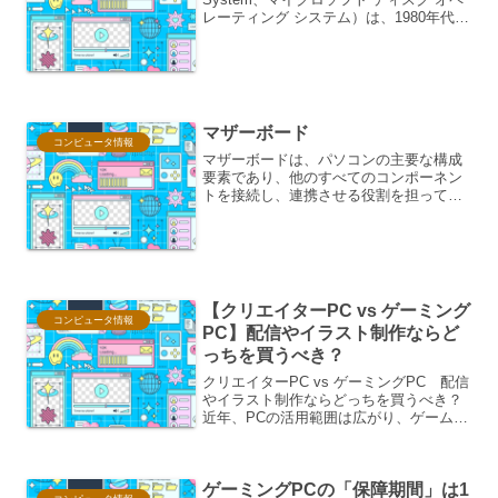
レーティング システム）は、1980年代か
ら1990年代にかけて、IBM PC/AT互換機
（以下PC/AT互換機）において圧倒的な
シ...
マザーボード
コンピュータ情報
マザーボードは、パソコンの主要な構成
要素であり、他のすべてのコンポーネン
トを接続し、連携させる役割を担ってい
ます。CPU、メモリ、グラフィックボー
ド、ストレージなど、パソコンを構成す
るあらゆるパーツはマザーボードに接続
され、マザーボードを通...
【クリエイターPC vs ゲーミング
コンピュータ情報
PC】配信やイラスト制作ならど
っちを買うべき？
クリエイターPC vs ゲーミングPC 配信
やイラスト制作ならどっちを買うべき？
近年、PCの活用範囲は広がり、ゲームを
楽しむだけでなく、配信活動やイラスト
制作といったクリエイティブな分野でも
PCの重要性が増しています。しかし、
ゲーミングPCの「保障期間」は1
「クリエイター...