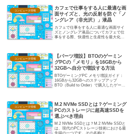
解し、ご自身のライフスタイルに最適な
カフェで仕事をする人に最適な画
一台を選ぶことが、快適...
コンピュータ情報
面サイズと、光の反射を防ぐ「ノ
ングレア（非光沢）」液晶
カフェで仕事をする人に最適な画面サイ
ズとノングレア液晶についてカフェで仕
事をする際、快適性と生産性を最大化す
るためには、適切な画面サイズとノング
レア（非光沢）液晶の選択が非常に重要
です。これらの要素は、周囲の環境光の
【パーツ増設】BTOのゲーミン
影響を受けずに、目に優し...
コンピュータ情報
グPCの「メモリ」を16GBから
32GBへ自分で増設する方法
BTOゲーミングPC メモリ増設ガイド：
16GBから32GBへのステップアップ
BTO（Build to Order）で購入したゲーミ
ングPCのメモリを16GBから32GBへ増設
することは、ゲームのパフォーマンス向
上や、より快適なマルチタスク...
M.2 NVMe SSDとは？ゲーミング
コンピュータ情報
PCのストレージに超高速SSDを
選ぶべき理由
M.2 NVMe SSDとは？M.2 NVMe SSDと
は、現代のPCストレージ技術における最
先端の一つです。その名称は、