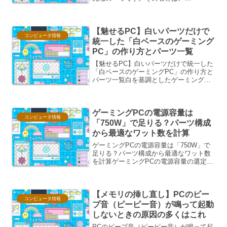
SSD（Solid State Drive）の物理的な形
状とインターフェース、そして通信プロ
トコルを組み合わせたもので...
【魅せるPC】白いパーツだけで
コンピュータ情報
統一した「白ベースのゲーミング
PC」の作り方とパーツ一覧
【魅せるPC】白いパーツだけで統一した
「白ベースのゲーミングPC」の作り方と
パーツ一覧白を基調としたゲーミングPC
は、その清潔感と洗練されたデザインか
ら、多くのPCユーザーを魅了していま
す。単に白いパーツを組み合わせるだけ
ゲーミングPCの電源容量は
でなく、細部にまで...
コンピュータ情報
「750W」で足りる？パーツ構成
から最適なワット数を計算
ゲーミングPCの電源容量は「750W」で
足りる？パーツ構成から最適なワット数
を計算ゲーミングPCの電源容量の選定
は、PC全体の安定動作と将来的な拡張性
を左右する重要な要素です。特に750Wと
いう容量は、多くのゲーマーにとって魅
【メモリの挿し直し】PCのビー
力的な選択肢で...
コンピュータ情報
プ音（ピーピー音）が鳴って起動
しないときの原因の多くはこれ
PCのビープ音（ピーピー音）が鳴って起