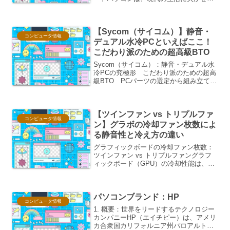
いアイテムです。インターネットでの情
報収集、レポート作成、オンライン授
業、動画視聴など、その用途は多岐にわ
【Sycom（サイコム）】静音・
たります。しかし、いざ...
コンピュータ情報
デュアル水冷PCといえばここ！
こだわり派のための超高級BTO
Sycom（サイコム）：静音・デュアル水
冷PCの究極形 こだわり派のための超高
級BTO PCパーツの選定から組み立て、
そしてその後のサポートに至るまで、一
切の妥協を許さないこだわり派のユーザ
ーから絶大な支持を得ているBTO（Build
【ツインファン vs トリプルファ
To...
コンピュータ情報
ン】グラボの冷却ファン枚数によ
る静音性と冷え方の違い
グラフィックボードの冷却ファン枚数：
ツインファン vs トリプルファングラフ
ィックボード（GPU）の冷却性能は、そ
のパフォーマンスと寿命に直結する重要
な要素です。特に、近年の高性能GPUは
発熱量が大きくなる傾向があり、冷却フ
パソコンブランド：HP
ァンの枚数は静音...
コンピュータ情報
1. 概要：世界をリードするテクノロジー
カンパニーHP（エイチピー）は、アメリ
カ合衆国カリフォルニア州パロアルトに