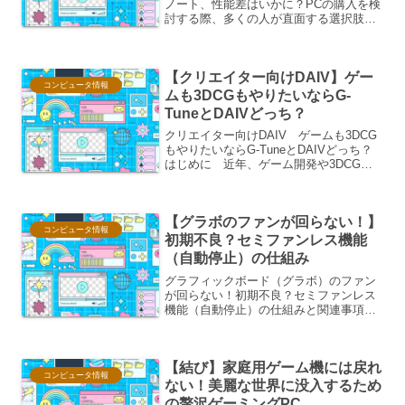
ノート、性能差はいかに？PCの購入を検
討する際、多くの人が直面する選択肢が
「デスクトップPC」か「ノートPC」か
です。特に、限られた予算の中で最大限
の性能を引き出したいと考える場合、同
【クリエイター向けDAIV】ゲー
じ価格帯で比較した場...
コンピュータ情報
ムも3DCGもやりたいならG-
TuneとDAIVどっち？
クリエイター向けDAIV ゲームも3DCG
もやりたいならG-TuneとDAIVどっち？
はじめに 近年、ゲーム開発や3DCG制
作といったクリエイティブな分野におい
て、高性能なPCの需要は高まる一方で
す。特に、趣味からプロフェッショナル
【グラボのファンが回らない！】
な活動ま...
コンピュータ情報
初期不良？セミファンレス機能
（自動停止）の仕組み
グラフィックボード（グラボ）のファン
が回らない！初期不良？セミファンレス
機能（自動停止）の仕組みと関連事項グ
ラフィックボードのファンが回転しない
という現象は、多くのユーザーにとって
初期不良ではないかと疑念を抱かせるも
【結び】家庭用ゲーム機には戻れ
のです。しかし、近年のグ...
コンピュータ情報
ない！美麗な世界に没入するため
の贅沢ゲーミングPC