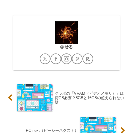
もしれません。PC内部のファンは、CPU
やGPUなどの主要パーツを冷却する重要
な役割を担って...
せる
グラボの「VRAM（ビデオメモリ）」は
何GB必要？8GBと16GBの超えられない
壁
PC next（ピーシーネクスト）