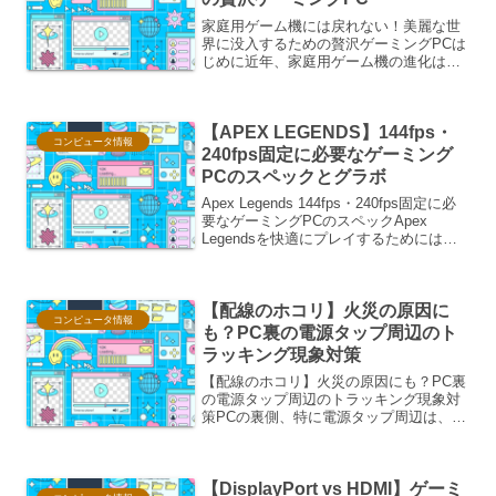
家庭用ゲーム機には戻れない！美麗な世
界に没入するための贅沢ゲーミングPCは
じめに近年、家庭用ゲーム機の進化は目
覚ましいものがありますが、それでもな
お、究極のゲーム体験を求めるゲーマー
たちの視線は、高性能なゲーミングPCへ
【APEX LEGENDS】144fps・
と注がれています。特...
コンピュータ情報
240fps固定に必要なゲーミング
PCのスペックとグラボ
Apex Legends 144fps・240fps固定に必
要なゲーミングPCのスペックApex
Legendsを快適にプレイするためには、
高いフレームレート（fps）を維持するこ
とが非常に重要です。特に競技性の高い
ゲームでは、144fps...
【配線のホコリ】火災の原因に
コンピュータ情報
も？PC裏の電源タップ周辺のト
ラッキング現象対策
【配線のホコリ】火災の原因にも？PC裏
の電源タップ周辺のトラッキング現象対
策PCの裏側、特に電源タップ周辺は、ホ
コリが溜まりやすく、火災の原因となる
「トラッキング現象」のリスクが高まり
ます。この現象は、コンセントとプラグ
【DisplayPort vs HDMI】ゲーミ
の間にホコリや湿気が...