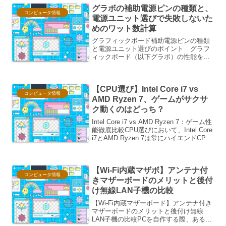
グラボの補助電源ピンの種類と、
は「あの時、もう少し...
コンピュータ情報
電源ユニット選びで失敗しないた
めのワット数計算
グラフィックボード補助電源ピンの種類
と電源ユニット選びのポイント グラフ
ィックボード（以下グラボ）の性能を最
大限に引き出すためには、適切な電源ユ
ニット（以下電源）の選定が不可欠で
す。特に、高性能なグラボには補助電源
【CPU選び】Intel Core i7 vs
が必要となり、そのピンの種...
コンピュータ情報
AMD Ryzen 7、ゲームがサクサ
ク動くのはどっち？
Intel Core i7 vs AMD Ryzen 7：ゲーム性
能徹底比較CPU選びにおいて、Intel Core
i7とAMD Ryzen 7は常にハイエンドCPU
の代表格として比較検討される存在で
す。特に、PCゲームを快適に楽しみた
い...
【Wi-Fi内蔵マザボ】アンテナ付
コンピュータ情報
きマザーボードのメリットと後付
け無線LAN子機の比較
【Wi-Fi内蔵マザーボード】アンテナ付き
マザーボードのメリットと後付け無線
LAN子機の比較PCを自作する際、あるい