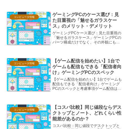
は既存のPCをアップグレードする際に、
インターネット接続環境の整備は避けて
通れません。有線LAN接続が最も安定し
ゲーミングPCのケース選び：見
た接続を提供...
コンピュータ情報
た目重視の「魅せるガラスケー
ス」のメリット・デメリット
ゲーミングPCケース選び：見た目重視の
「魅せるガラスケース」ゲーミングPCの
パーツ構成だけでなく、その外観にもこ
だわりたいと考えるユーザーは少なくあ
りません。特に、内部のLEDイルミネー
ションや高価なパーツを「魅せる」こと
【ゲーム配信を始めたい】1台で
を目的としたガラス...
コンピュータ情報
ゲームも配信もできる「配信者向
け」ゲーミングPCのスペック
【ゲーム配信を始めたい】1台でゲームも
配信もできる「配信者向け」ゲーミング
PCのスペックと考慮事項ゲーム配信は、
自身のプレイをリアルタイムで視聴者と
共有できる魅力的な趣味であり、一部で
は職業としても成り立っています。この
【コスパ比較】同じ値段ならデス
ゲーム配信を1台のP...
コンピュータ情報
クトップとノート、どれくらい性
能差があるのか？
コスパ比較：同じ値段でデスクトップと