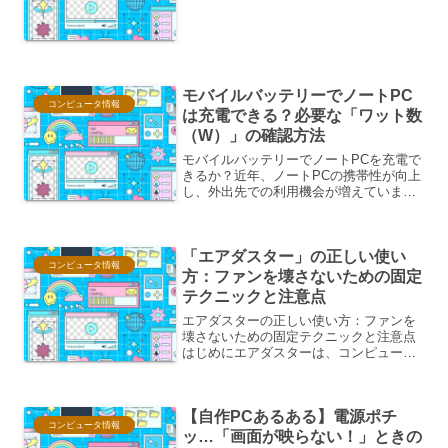
本社を置く、世界最大級のテクノロジー
カンパニーの一つです。正式名称はHP
Inc.（エイチピー インク）。主にパーソ
ナルコンピ...
モバイルバッテリーでノートPC
コンピュータ情報
は充電できる？必要な「ワット数
（W）」の確認方法
モバイルバッテリーでノートPCを充電で
きるか？近年、ノートPCの携帯性が向上
し、外出先での利用機会が増えていま
す。しかし、バッテリー残量を気にしな
がら作業するのはストレスを感じるもの
です。そこで役立つのがモバイルバッテ
「エアダスター」の正しい使い
リーですが、「モバイル...
コンピュータ情報
方：ファンを壊さないための固定
テクニックと注意点
エアダスターの正しい使い方：ファンを
壊さないための固定テクニックと注意点
はじめにエアダスターは、コンピュータ
ーの内部やキーボード、カメラレンズな
ど、ホコリが溜まりやすい場所の掃除に
非常に便利なツールです。しかし、その
【自作PCあるある】電源ポチ
強力な噴射力ゆえに、使い...
コンピュータ情報
ッ…「画面が映らない！」ときの