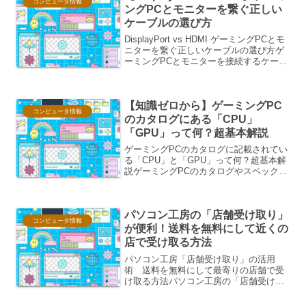
コンピュータ情報
ングPCとモニターを繋ぐ正しい
ケーブルの選び方
DisplayPort vs HDMI ゲーミングPCとモ
ニターを繋ぐ正しいケーブルの選び方ゲ
ーミングPCとモニターを接続するケーブ
ル選びは、快適なゲーム体験に不可欠な
要素です。映像信号を伝送する
DisplayPortとHDMIは、それぞれ...
【知識ゼロから】ゲーミングPC
コンピュータ情報
のカタログにある「CPU」
「GPU」って何？超基本解説
ゲーミングPCのカタログに記載されてい
る「CPU」と「GPU」って何？超基本解
説ゲーミングPCのカタログやスペック表
を見ていると、「CPU」や「GPU」とい
った専門用語が並んでいて、「一体これ
は何だろう？」と戸惑う方もいらっしゃ
パソコン工房の「店舗受け取り」
るかもしれま...
コンピュータ情報
が便利！送料を無料にして近くの
店で受け取る方法
パソコン工房「店舗受け取り」の活用
術 送料を無料にして最寄りの店舗で受
け取る方法パソコン工房の「店舗受け取
り」サービスは、オンラインショッピン
グの便利さと、実店舗での安心感を兼ね