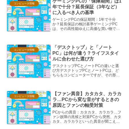
ゲーミングPCの「保障期間」は1
コンピュータ情報
年で十分？延長保証（3年など）
に入るべき人の基準
ゲーミングPCの保証期間：1年で十分
か？延長保証の検討基準ゲーミングPC
は、その高性能ゆえに高価な買い物で
す。そのため、購入後の故障や不具合に
備えて、保証期間についてしっかり理解
しておくことが重要です。一般的に、ゲ
「デスクトップ」と「ノート
ーミングPCの保証期間は1...
コンピュータ情報
PC」は何が違う？ライフスタイ
ルに合わせた選び方
デスクトップPCとノートPCの違いと選
び方デスクトップPCとノートPCは、ど
ちらもコンピューターですが、その形
状、用途、そして利用シーンにおいて明
確な違いがあります。これらの違いを理
解し、ご自身のライフスタイルに最適な
【ファン異音】カタカタ、カラカ
一台を選ぶことが、快適...
コンピュータ情報
ラ…PCから変な音がするときの
原因とファンの軸受対策
PCからの異音：カタカタ、カラカラ…フ
ァン故障の兆候と対策PCから突然、カタ
カタ、カラカラといった異音が聞こえて
きたら、それはファンの故障のサインか