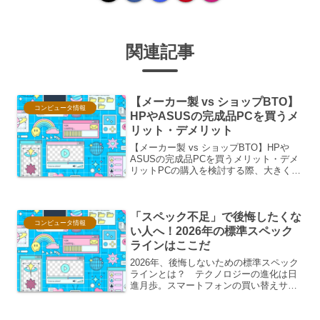
関連記事
【メーカー製 vs ショップBTO】
コンピュータ情報
HPやASUSの完成品PCを買うメ
リット・デメリット
【メーカー製 vs ショップBTO】HPや
ASUSの完成品PCを買うメリット・デメ
リットPCの購入を検討する際、大きく分
けて「メーカー製PC」と「ショップBTO
PC」の2つの選択肢があります。本稿で
は、HPやASUSといった有名メーカー
「スペック不足」で後悔したくな
が...
コンピュータ情報
い人へ！2026年の標準スペック
ラインはここだ
2026年、後悔しないための標準スペック
ラインとは？ テクノロジーの進化は日
進月歩。スマートフォンの買い替えサイ
クルも数年単位となり、購入時には「少
しでも長く快適に使いたい」と願うのは
当然のことでしょう。しかし、数年後に