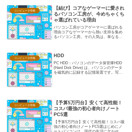
備えた、賢い購入方法です。特に、送料
【結び】コアなゲーマーに愛され
をかけずに、ご自宅や職場か...
コンピュータ情報
るパソコン工房が、今めちゃくち
ゃ選ばれている理由
パソコン工房がコアゲーマーに選ばれる
理由コアなゲーマーから熱い支持を集め
るパソコン工房。その人気は、単なる一
過性のトレンドではなく、長年にわたる
確固たる信頼と、時代の変化に合わせた
進化によって築き上げられています。本
HDD
稿では、パソコン工房がな...
コンピュータ情報
PC HDD：パソコンのデータ保管庫HDD
(Hard Disk Drive) は、パソコンのデータ
を磁気的に記録する記憶装置です。写
真、動画、音楽、文書など、あらゆる種
類のデジタルデータを保存することがで
きます。HDD は、パソコンにとっ...
【予算5万円台】安くて高性能！
コンピュータ情報
コスパ最強の初心者向けノート
PC5選
【予算5万円台】安くて高性能！コスパ最
強の初心者向けノートPC5選はじめにノ
ートパソコンは、現代の生活に欠かせな