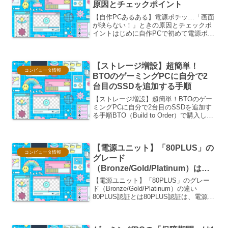
原因とチェックポイント
【自作PCあるある】電源ポチッ…「画面
が映らない！」ときの原因とチェックポ
イントはじめに自作PCで初めて電源ボタ
ンを押した瞬間、あるいは組み立て後、
慣れない操作で電源を投入したとき。
「よし、起動するぞ！」と期待に胸を膨
【ストレージ増設】超簡単！
らませていたはずが、無...
コンピュータ情報
BTOのゲーミングPCに自分で2
台目のSSDを追加する手順
【ストレージ増設】超簡単！BTOのゲー
ミングPCに自分で2台目のSSDを追加す
る手順BTO（Build to Order）で購入した
ゲーミングPCのストレージ容量に不満を
感じていませんか？ ゲームのインスト
ール容量は年々増加し、あっという間...
【電源ユニット】「80PLUS」の
コンピュータ情報
グレード
（Bronze/Gold/Platinum）は何
が違う？
【電源ユニット】「80PLUS」のグレー
ド（Bronze/Gold/Platinum）の違い
80PLUS認証とは80PLUS認証は、電源ユ
ニット（PSU）の電力変換効率を示す国
際的な認証規格です。この認証を取得し
た電源ユニットは、定められた...