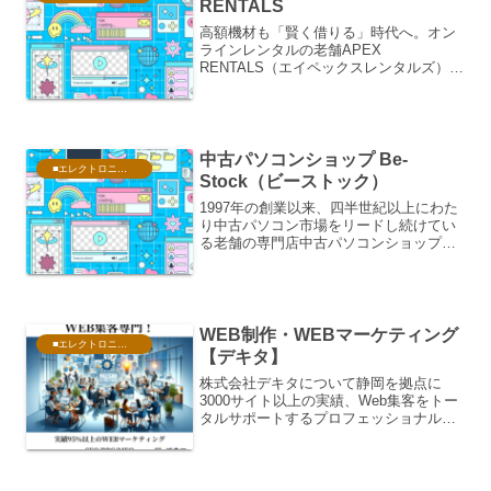
RENTALS
高額機材も「賢く借りる」時代へ。オン
ラインレンタルの老舗APEX
RENTALS（エイペックスレンタルズ）近
年、SNSの普及や動画市場の拡大、そし
てアイドルやアニメなどの「推し活」ブ
ームに伴い、高性能なデジタルカメラや
パソコン、配信機材の需...
中古パソコンショップ Be-
■エレクトロニクス・PC
Stock（ビーストック）
1997年の創業以来、四半世紀以上にわた
り中古パソコン市場をリードし続けてい
る老舗の専門店中古パソコンショップ
Be-Stock（ビーストック）「中古パソコ
ンはすぐに壊れるのではないか」「サポ
ート体制が不安」というユーザーの懸念
を払拭し、「...
WEB制作・WEBマーケティング
■エレクトロニクス・PC
【デキタ】
株式会社デキタについて静岡を拠点に
3000サイト以上の実績、Web集客をトー
タルサポートするプロフェッショナル集
団。静岡県富士市に本社を置く株式会社
デキタは、業界歴約20年の経験と確かな
実力を持つ、Web集客とホームページ制
作に特化したクリ...