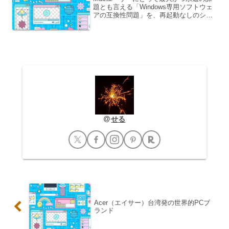
題とも言える「Windows専用ソフトウェ
アの互換性問題」を、再起動なしのシー
ムレスな操作感で完璧に解決する世界標
準の仮想化ソリューション「Parallels®
Desktop for Mac」最新情報...
せる
Acer（エイサー）台湾発の世界的PCブ
ランド