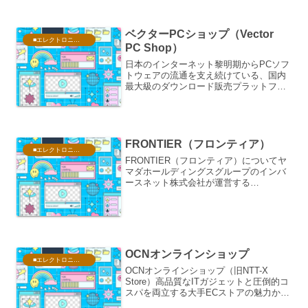
徴、直営店ならではのメリット、製品ラ
インナップ、PCマニアを...
ベクターPCショップ（Vector
■エレクトロニクス・PC
PC Shop）
日本のインターネット黎明期からPCソフ
トウェアの流通を支え続けている、国内
最大級のダウンロード販売プラットフォ
ームベクターPCショップ（Vector PC
Shop）「必要なソフトを今すぐ手に入れ
たい」「パッケージ版を買うのは場所を
取るし、...
FRONTIER（フロンティア）
■エレクトロニクス・PC
FRONTIER（フロンティア）についてヤ
マダホールディングスグループのインバ
ースネット株式会社が運営する
「FRONTIER（フロンティア）」は、日
本のBTO（Build To Order）パソコン市場
において、圧倒的なコストパフォーマン
ス...
OCNオンラインショップ
■エレクトロニクス・PC
OCNオンラインショップ（旧NTT-X
Store）高品質なITガジェットと圧倒的コ
スパを両立する大手ECストアの魅力かつ
て日本の自作PCユーザーやガジェットマ