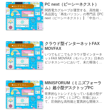
PC next（ピーシーネクスト）
■エレクトロニクス・PC
関西電力グループが運営する、高性能・
高品質な「再生パソコン」の専門店【PC
next（ピーシーネクスト）】「中古パソ
コンはすぐに壊れそうで怖い」「動作が
重くて使い物にならないのでは？」とい
う、中古市場に対する根強い不安やイメ
ージを一新し、「...
クラウド型インターネットFAX
■エレクトロニクス・PC
MOVFAX
いつでもどこでもクラウド型インターネ
ットFAX MOVFAX（モバックス）日本の
ビジネスシーンにおいて、未だ根強く活
用されている「FAX（ファックス）」。
受注業務や不動産取引、医療・介護・建
築といった現場では欠かせないインフラ
ですが、「FA...
MINISFORUM（ミニズフォーラ
■エレクトロニクス・PC
ム）超小型デスクトップPC
世界的なトレンドとなっている超小型デ
スクトップPC（ミニPC）市場におい
て、圧倒的な高性能と驚異的な開発スピ
ードでトップランナーに君臨する
MINISFORUM（ミニズフォーラム）特