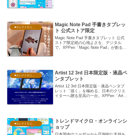
ニア、そして企業のIT担当者から「激安
の殿堂」「NTTグループの信頼できるIT
ス...
Magic Note Pad 手書きタブレッ
■エレクトロニクス・PC
ト 公式ストア限定
Magic Note Pad 手書きタブレット 公式
ストア限定紙の心地よさを、デジタル
で。XPPen「Magic Note Pad」が創る新
しいメモ習慣デジタルデバイスが生活の
隅々まで浸透した現代において、私たち
は日々、驚くべき量の情報を浴...
Artist 12 3rd 日本限定版・液晶ペ
■エレクトロニクス・PC
ンタブレット
Artist 12 3rd 日本限定版・液晶ペンタブ
レット「描く」を極める、日本のクリエ
イターへ贈る至高の一台。XPPen「Artist
12 セカンド（日本限定版）」の魅力デジ
タルアートの第一歩を踏み出そうとして
いる方、あるいはプロフェッ...
トレンドマイクロ・オンラインシ
■エレクトロニクス・PC
ョップ
日本国内のユーザーから圧倒的な支持を