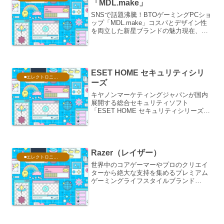
「MDL.make」
SNSで話題沸騰！BTOゲーミングPCショ
ップ「MDL.make」コスパとデザイン性
を両立した新星ブランドの魅力現在、
X（旧Twitter）やTikTokなどのSNSにお
いて、「#MDLで買ってみた」というハ
ッシュタグとともに、美しくライト...
ESET HOME セキュリティシリ
■エレクトロニクス・PC
ーズ
キヤノンマーケティングジャパンが国内
展開する総合セキュリティソフト
「ESET HOME セキュリティシリーズ」
は、高いウイルス検出率と軽快な動作性
を両立した世界屈指のセキュリティソリ
ューションです。同シリーズの特徴、主
な機能、ラインナップ、...
Razer（レイザー）
■エレクトロニクス・PC
世界中のコアゲーマーやプロのクリエイ
ターから絶大な支持を集めるプレミアム
ゲーミングライフスタイルブランド
Razer（レイザー）日本公式オンライン
ストアが提供するノートPCファミリー
「Razer Blade（レイザー ブレード）」
シリーズは、...