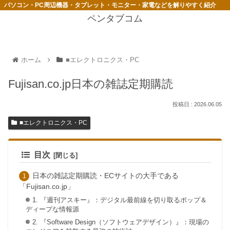
パソコン・PC周辺機器・タブレット・モニター・家電などを解りやすく紹介
ペンタブコム
ホーム
■エレクトロニクス・PC
Fujisan.co.jp日本の雑誌定期購読
2026.06.05
■エレクトロニクス・PC
目次
日本の雑誌定期購読・ECサイトの大手である
「Fujisan.co.jp」
1. 『週刊アスキー』：デジタル最前線を切り取るポップ＆
ディープな情報源
2. 『Software Design（ソフトウェアデザイン）』：現場の