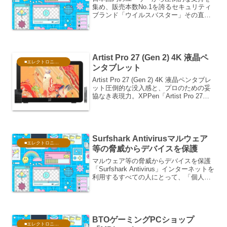
集め、販売本数No.1を誇るセキュリティ
ブランド「ウイルスバスター」その直営
窓口である「トレンドマイクロ・オンラ
インショップ」製品の特徴、強み、オン
ラインショップならではのメリットまで
の記事をお届けします...
Artist Pro 27 (Gen 2) 4K 液晶ペ
■エレクトロニクス・PC
ンタブレット
Artist Pro 27 (Gen 2) 4K 液晶ペンタブレ
ット圧倒的な没入感と、プロのための妥
協なき表現力。XPPen「Artist Pro 27
(Gen 2)」が切り拓く新次元クリエイティ
ブの世界において、道具は単なる手段を
超え、...
Surfshark Antivirusマルウェア
■エレクトロニクス・PC
等の脅威からデバイスを保護
マルウェア等の脅威からデバイスを保護
「Surfshark Antivirus」インターネットを
利用するすべての人にとって、「個人情
報の流出」や「ウイルス・マルウェアへ
の感染」は常に隣り合わせのリスクで
す。これまでは、通信の安全性を守るた
めに...
BTOゲーミングPCショップ
■エレクトロニクス・PC