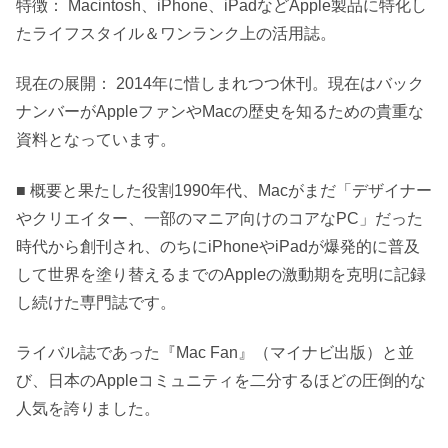
特徴： Macintosh、iPhone、iPadなどApple製品に特化し
たライフスタイル＆ワンランク上の活用誌。
現在の展開： 2014年に惜しまれつつ休刊。現在はバック
ナンバーがAppleファンやMacの歴史を知るための貴重な
資料となっています。
■ 概要と果たした役割1990年代、Macがまだ「デザイナー
やクリエイター、一部のマニア向けのコアなPC」だった
時代から創刊され、のちにiPhoneやiPadが爆発的に普及
して世界を塗り替えるまでのAppleの激動期を克明に記録
し続けた専門誌です。
ライバル誌であった『Mac Fan』（マイナビ出版）と並
び、日本のAppleコミュニティを二分するほどの圧倒的な
人気を誇りました。