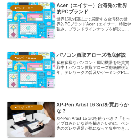
Acer（エイサー）台湾発の世界
■エレクトロニクス・PC
的PCブランド
世界160か国以上で展開する台湾発の世
界的PCブランドAcer（エイサー）特徴や
強み、ブランドラインナップを解説しま
す。1976年に台湾で創立されたAcer（エ
イサー）は、現在世界160か国以上でビ
ジネスを展開し、PCやモニター市場で常
に世...
パソコン買取アローズ徹底解説
■エレクトロニクス・PC
多種多様なパソコン・周辺機器を絶賛買
取中！パソコン買取アローズ徹底解説近
年、テレワークの普及やゲーミングPC市
場の拡大、スマホ・タブレットの高性能
化に伴い、ガジェット類の買い替えサイ
クルは非常に早くなっています。その中
で、「古いパソコンを処...
XP-Pen Artist 16 3rdを買おうか
■エレクトロニクス・PC
な？
XP-Pen Artist 16 3rdを使うべき？「もっ
とプロみたいな絵を描きたいのに、ペン
先のズレや遅延が気になって集中できな
い…」「今使っている液タブは画面が狭
くて、何度もズームするのがストレ