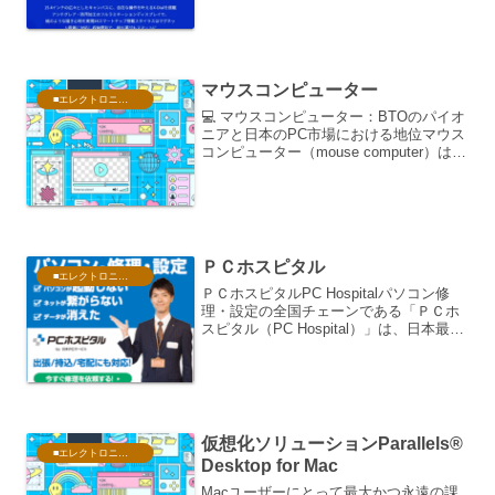
性を加速させるために設計された15.4イ
ンチの液晶ペンタブ...
マウスコンピューター
■エレクトロニクス・PC
💻 マウスコンピューター：BTOのパイオ
ニアと日本のPC市場における地位マウス
コンピューター（mouse computer）は、
日本のPC市場において、BTO（Build to
Order: 受注生産）モデルを主軸に据え、
高いコストパフォー...
ＰＣホスピタル
■エレクトロニクス・PC
ＰＣホスピタルPC Hospitalパソコン修
理・設定の全国チェーンである「ＰＣホ
スピタル（PC Hospital）」は、日本最大
級の店舗ネットワークと訪問サポート実
績を誇る、ITトラブル解決のリーディン
グカンパニーです。同社のサービスの
特...
仮想化ソリューションParallels®
■エレクトロニクス・PC
Desktop for Mac
Macユーザーにとって最大かつ永遠の課